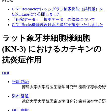
CiNii Researchナレッジグラフ検索機能（試行版）を
CiNii Labsにて公開しました
「研究データ」「根拠データ」の収録について
CiNii Books機能統合対応の追加実施をいたしました
ラット象牙芽細胞様細胞
(KN-3) におけるカテキンの
抗炎症作用
DOI
平尾 功治
徳島大学大学院医歯薬学研究部 歯科保存学分野
湯本 浩通
徳島大学大学院医歯薬学研究部 歯科保存学分野
細川 由樹