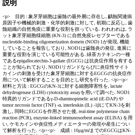
説明
<p> 目的 : 象牙芽細胞は歯髄の最外層に存在し, 齲蝕関連病
原因子や機械的刺激・化学的刺激に対して, 初期に反応し, 歯
髄組織の自然免疫に重要な役割を担っている. われわれは, ラ
ット象牙芽細胞様細胞 (KN-3) に自然免疫レセプターである
nucleotide-binding oligomerization domein (NOD) 1が発現, 機能
していることを報告しており, NOD1は歯髄炎の発症, 進展に
重要な役割を演じている可能性がある. 緑茶カテキンの一種
であるepigallocatechin-3-gallate (EGCG) は抗炎症作用を有する
ことが知られており, NOD1リガンドならびに炎症性サイト
カインの刺激を受けた象牙芽細胞に対するEGCGの抗炎症作
用について解析することを目的とし研究を行った. </p><p>
材料と方法 : EGCGのKN-3に対する細胞障害性を, lactate
dehydrogenase (LDH) cytotoxicity assayを用いて調べた. NOD1
特異的リガンドであるγ-D-diaminopimelic acid (iE-DAP) や
tumor necrosis factor (TNF) -α, interleukin (IL) -1βにてKN-3を刺
激し, 同時にEGCGを作用させた後, real-time polymerase chain
reaction (PCR), enzyme-linked immunosorbent assay (ELISA) を用
い, ケモカインや炎症性メディエーターの発現や産生につい
て解析を行った. </p><p> 成績 : 10μg/m
l
までのEGCGはKN-