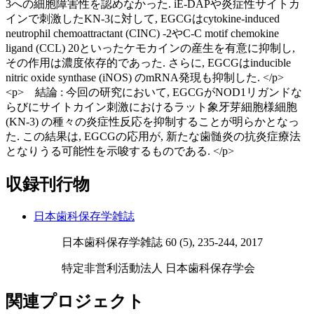
3への細胞障害性を認めなかった. iE-DAPや炎症性サイトカ
インで刺激したKN-3に対して, EGCGはcytokine-induced
neutrophil chemoattractant (CINC) -2やC-C motif chemokine
ligand (CCL) 20といったケモカインの産生を有意に抑制し,
その作用は濃度依存的であった. さらに, EGCGはinducible
nitric oxide synthase (iNOS) のmRNA発現も抑制した. </p>
<p> 結論 : 今回の研究において, EGCGがNOD1リガンドな
らびにサイトカイン刺激におけるラット象牙芽細胞様細胞
(KN-3) の種々の炎症性反応を抑制することが明らかとなっ
た. この結果は, EGCGの応用が, 新たな歯髄炎の抗炎症療法
となりうる可能性を示唆するものである. </p>
収録刊行物
日本歯科保存学雑誌
日本歯科保存学雑誌 60 (5), 235-244, 2017
特定非営利活動法人 日本歯科保存学会
関連プロジェクト