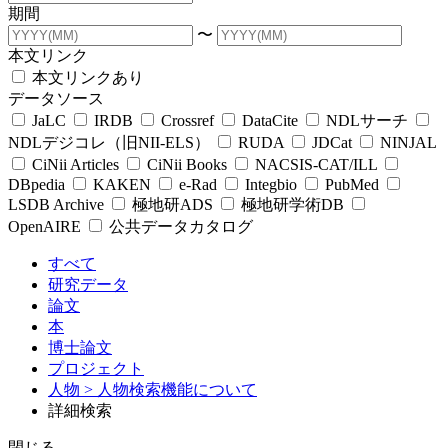
期間
〜
本文リンク
本文リンクあり
データソース
JaLC
IRDB
Crossref
DataCite
NDLサーチ
NDLデジコレ（旧NII-ELS）
RUDA
JDCat
NINJAL
CiNii Articles
CiNii Books
NACSIS-CAT/ILL
DBpedia
KAKEN
e-Rad
Integbio
PubMed
LSDB Archive
極地研ADS
極地研学術DB
OpenAIRE
公共データカタログ
すべて
研究データ
論文
本
博士論文
プロジェクト
人物
> 人物検索機能について
詳細検索
閉じる