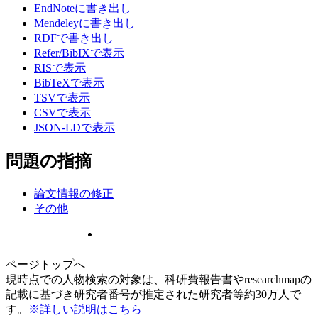
EndNoteに書き出し
Mendeleyに書き出し
RDFで書き出し
Refer/BibIXで表示
RISで表示
BibTeXで表示
TSVで表示
CSVで表示
JSON-LDで表示
問題の指摘
論文情報の修正
その他
ページトップへ
現時点での人物検索の対象は、科研費報告書やresearchmapの
記載に基づき研究者番号が推定された研究者等約30万人で
す。
※詳しい説明はこちら