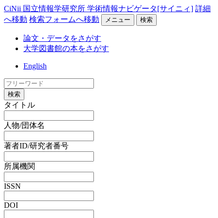
CiNii 国立情報学研究所 学術情報ナビゲータ[サイニィ]
詳細
へ移動
検索フォームへ移動
メニュー
検索
論文・データをさがす
大学図書館の本をさがす
English
検索
タイトル
人物/団体名
著者ID/研究者番号
所属機関
ISSN
DOI