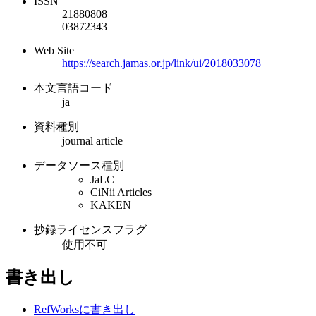
ISSN
21880808
03872343
Web Site
https://search.jamas.or.jp/link/ui/2018033078
本文言語コード
ja
資料種別
journal article
データソース種別
JaLC
CiNii Articles
KAKEN
抄録ライセンスフラグ
使用不可
書き出し
RefWorksに書き出し