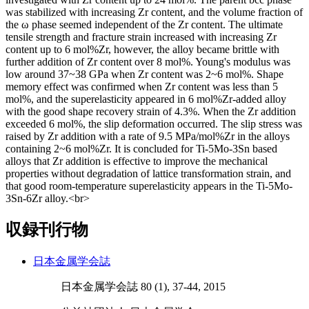
was stabilized with increasing Zr content, and the volume fraction of
the ω phase seemed independent of the Zr content. The ultimate
tensile strength and fracture strain increased with increasing Zr
content up to 6 mol%Zr, however, the alloy became brittle with
further addition of Zr content over 8 mol%. Young's modulus was
low around 37~38 GPa when Zr content was 2~6 mol%. Shape
memory effect was confirmed when Zr content was less than 5
mol%, and the superelasticity appeared in 6 mol%Zr-added alloy
with the good shape recovery strain of 4.3%. When the Zr addition
exceeded 6 mol%, the slip deformation occurred. The slip stress was
raised by Zr addition with a rate of 9.5 MPa/mol%Zr in the alloys
containing 2~6 mol%Zr. It is concluded for Ti-5Mo-3Sn based
alloys that Zr addition is effective to improve the mechanical
properties without degradation of lattice transformation strain, and
that good room-temperature superelasticity appears in the Ti-5Mo-
3Sn-6Zr alloy.<br>
収録刊行物
日本金属学会誌
日本金属学会誌 80 (1), 37-44, 2015