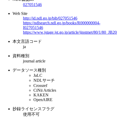
027051546
Web Site
http://id.ndl.go.jp/bib/027051546
https://ndlsearch.ndl.go.jp/books/R000000004-
I027051546
https://www.jstage.jst.go.jp/article/jinstmet/80/1/80_JB
本文言語コード
ja
資料種別
journal article
データソース種別
JaLC
NDLサーチ
Crossref
CiNii Articles
KAKEN
OpenAIRE
抄録ライセンスフラグ
使用不可