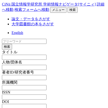
CiNii 国立情報学研究所 学術情報ナビゲータ[サイニィ]
詳細
へ移動
検索フォームへ移動
メニュー
検索
論文・データをさがす
大学図書館の本をさがす
English
検索
タイトル
人物/団体名
著者ID/研究者番号
所属機関
ISSN
DOI