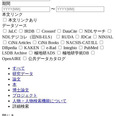
期間
〜
本文リンク
本文リンクあり
データソース
JaLC
IRDB
Crossref
DataCite
NDLサーチ
NDLデジコレ（旧NII-ELS）
RUDA
JDCat
NINJAL
CiNii Articles
CiNii Books
NACSIS-CAT/ILL
DBpedia
KAKEN
e-Rad
Integbio
PubMed
LSDB Archive
極地研ADS
極地研学術DB
OpenAIRE
公共データカタログ
すべて
研究データ
論文
本
博士論文
プロジェクト
人物
> 人物検索機能について
詳細検索
閉じる