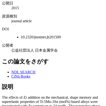
公開日
2015
資源種別
journal article
DOI
10.2320/jinstmet.jb201509
公開者
公益社団法人 日本金属学会
この論文をさがす
NDL SEARCH
CiNii Books
説明
The effects of Zr addition on the mechanical, shape memory and
superelastic properties of Ti-5Mo-3Sn (mol%) based alloys were
investigated with Zr content up to 24 mol%. The parent bcc phase