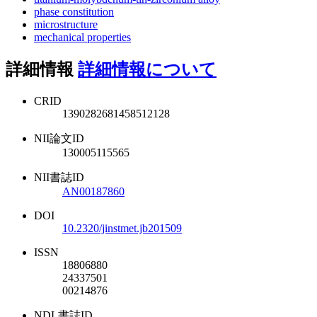
phase constitution
microstructure
mechanical properties
詳細情報
詳細情報について
CRID
1390282681458512128
NII論文ID
130005115565
NII書誌ID
AN00187860
DOI
10.2320/jinstmet.jb201509
ISSN
18806880
24337501
00214876
NDL書誌ID