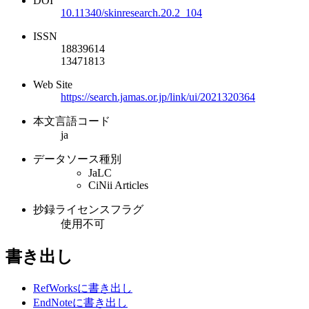
DOI
10.11340/skinresearch.20.2_104
ISSN
18839614
13471813
Web Site
https://search.jamas.or.jp/link/ui/2021320364
本文言語コード
ja
データソース種別
JaLC
CiNii Articles
抄録ライセンスフラグ
使用不可
書き出し
RefWorksに書き出し
EndNoteに書き出し