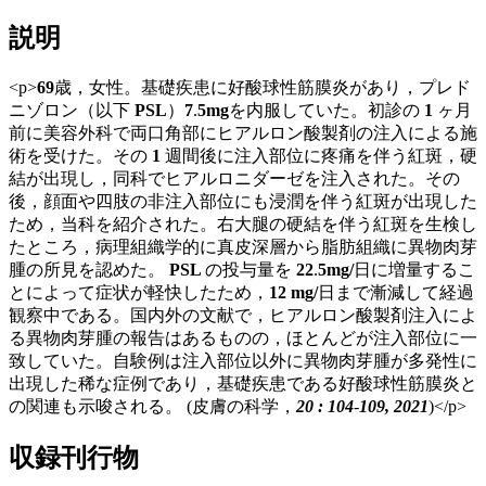
説明
<p>
69
歳，女性。基礎疾患に好酸球性筋膜炎があり，プレド
ニゾロン（以下
PSL
）
7
.
5mg
を内服していた。初診の
1
ヶ月
前に美容外科で両口角部にヒアルロン酸製剤の注入による施
術を受けた。その
1
週間後に注入部位に疼痛を伴う紅斑，硬
結が出現し，同科でヒアルロニダーゼを注入された。その
後，顔面や四肢の非注入部位にも浸潤を伴う紅斑が出現した
ため，当科を紹介された。右大腿の硬結を伴う紅斑を生検し
たところ，病理組織学的に真皮深層から脂肪組織に異物肉芽
腫の所見を認めた。
PSL
の投与量を
22
.
5mg/
日に増量するこ
とによって症状が軽快したため，
12 mg/
日まで漸減して経過
観察中である。国内外の文献で，ヒアルロン酸製剤注入によ
る異物肉芽腫の報告はあるものの，ほとんどが注入部位に一
致していた。自験例は注入部位以外に異物肉芽腫が多発性に
出現した稀な症例であり，基礎疾患である好酸球性筋膜炎と
の関連も示唆される。 (皮膚の科学，
20 : 104
-
109, 2021
)</p>
収録刊行物