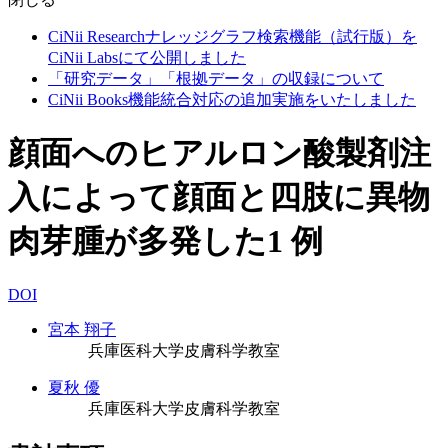
CiNii Researchナレッジグラフ検索機能（試行版）を
CiNii Labsにて公開しました
「研究データ」「根拠データ」の収録について
CiNii Books機能統合対応の追加実施をいたしました
顔面へのヒアルロン酸製剤注
入によって顔面と四肢に異物
肉芽腫が多発した1 例
DOI
宮本 翔子
兵庫医科大学皮膚科学教室
夏秋 優
兵庫医科大学皮膚科学教室