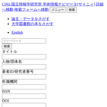
CiNii 国立情報学研究所 学術情報ナビゲータ[サイニィ]
詳細
へ移動
検索フォームへ移動
メニュー
検索
論文・データをさがす
大学図書館の本をさがす
English
検索
タイトル
人物/団体名
著者ID/研究者番号
所属機関
ISSN
DOI