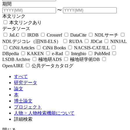
期間
〜
本文リンク
本文リンクあり
データソース
JaLC
IRDB
Crossref
DataCite
NDLサーチ
NDLデジコレ（旧NII-ELS）
RUDA
JDCat
NINJAL
CiNii Articles
CiNii Books
NACSIS-CAT/ILL
DBpedia
KAKEN
e-Rad
Integbio
PubMed
LSDB Archive
極地研ADS
極地研学術DB
OpenAIRE
公共データカタログ
すべて
研究データ
論文
本
博士論文
プロジェクト
人物
> 人物検索機能について
詳細検索
閉じる