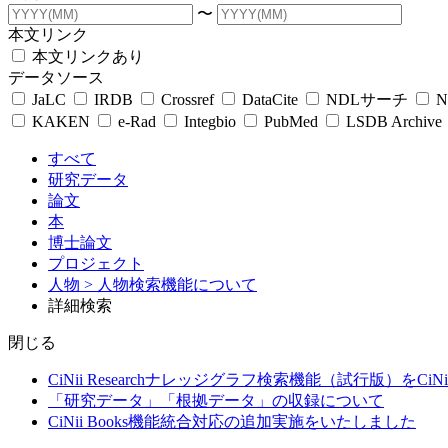
〜
本文リンク
本文リンクあり
データソース
JaLC
IRDB
Crossref
DataCite
NDLサーチ
N
KAKEN
e-Rad
Integbio
PubMed
LSDB Archive
すべて
研究データ
論文
本
博士論文
プロジェクト
人物
> 人物検索機能について
詳細検索
閉じる
CiNii Researchナレッジグラフ検索機能（試行版）をCiN
「研究データ」「根拠データ」の収録について
CiNii Books機能統合対応の追加実施をいたしました