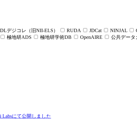
DLデジコレ（旧NII-ELS）
RUDA
JDCat
NINJAL
C
極地研ADS
極地研学術DB
OpenAIRE
公共データ
ii Labsにて公開しました