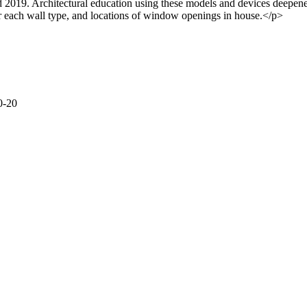
 2019. Architectural education using these models and devices deepene
 each wall type, and locations of window openings in house.</p>
-20