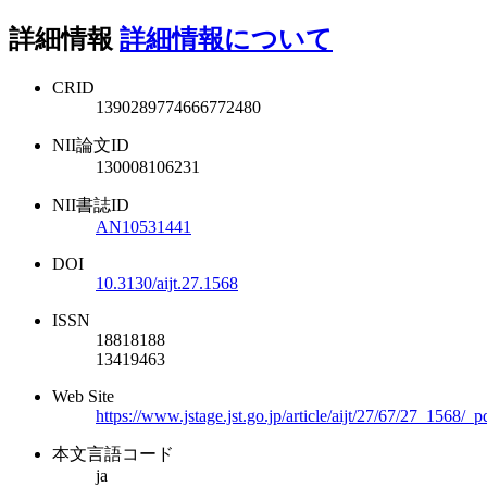
詳細情報
詳細情報について
CRID
1390289774666772480
NII論文ID
130008106231
NII書誌ID
AN10531441
DOI
10.3130/aijt.27.1568
ISSN
18818188
13419463
Web Site
https://www.jstage.jst.go.jp/article/aijt/27/67/27_1568/_p
本文言語コード
ja