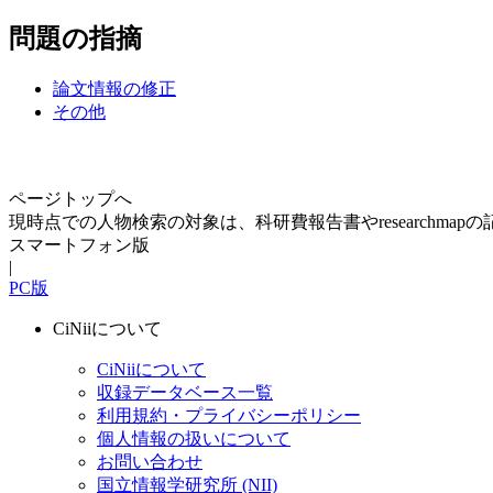
問題の指摘
論文情報の修正
その他
ページトップへ
現時点での人物検索の対象は、科研費報告書やresearchma
スマートフォン版
|
PC版
CiNiiについて
CiNiiについて
収録データベース一覧
利用規約・プライバシーポリシー
個人情報の扱いについて
お問い合わせ
国立情報学研究所 (NII)