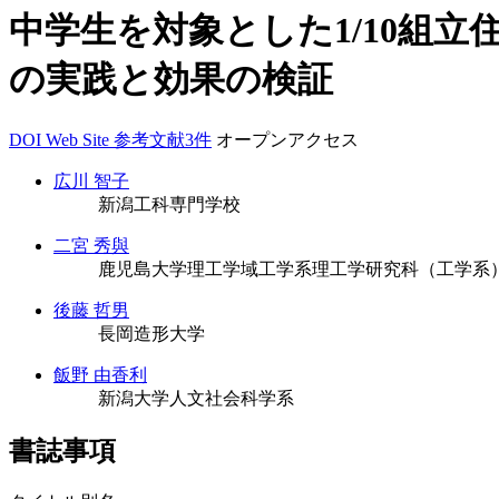
中学生を対象とした1/10組
の実践と効果の検証
DOI
Web Site
参考文献3件
オープンアクセス
広川 智子
新潟工科専門学校
二宮 秀與
鹿児島大学理工学域工学系理工学研究科（工学系
後藤 哲男
長岡造形大学
飯野 由香利
新潟大学人文社会科学系
書誌事項