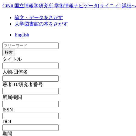
CiNii 国立情報学研究所 学術情報ナビゲータ[サイニィ]
詳細
論文・データをさがす
大学図書館の本をさがす
English
検索
タイトル
人物/団体名
著者ID/研究者番号
所属機関
ISSN
DOI
期間