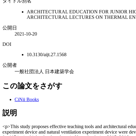
タイトル別名
ARCHITECTURAL EDUCATION FOR JUNIOR HIG
ARCHITECTURAL LECTURES ON THERMAL E
公開日
2021-10-20
DOI
10.3130/aijt.27.1568
公開者
一般社団法人 日本建築学会
この論文をさがす
CiNii Books
説明
<p>This study proposes effective teaching tools and architectural ed
experiment device and natural ventilation experiment device were dev