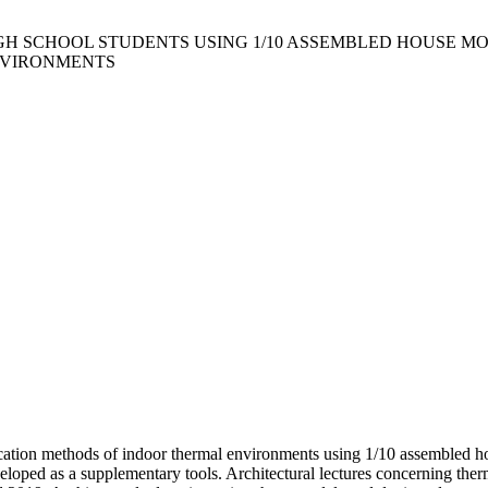
H SCHOOL STUDENTS USING 1/10 ASSEMBLED HOUSE MOD
NVIRONMENTS
ucation methods of indoor thermal environments using 1/10 assembled ho
eloped as a supplementary tools. Architectural lectures concerning ther