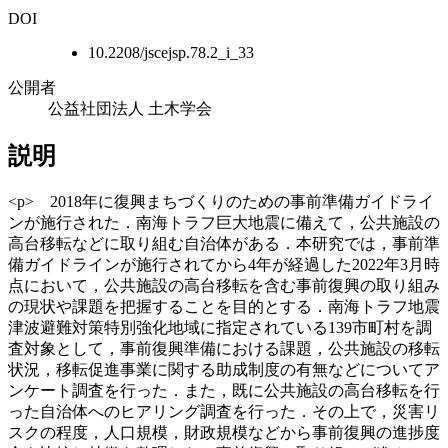
DOI
10.2208/jscejsp.78.2_i_33
公開者
公益社団法人 土木学会
説明
<p> 2018年に復興まちづくりのための事前準備ガイドライ
ンが施行された．南海トラフ巨大地震に備えて，公共施設の
高台移転などに取り組む自治体がある．本研究では，事前準
備ガイドラインが施行されてから4年が経過した2022年3月時
点において，公共施設の高台移転を含む事前復興の取り組み
の現状や課題を把握することを目的とする．南海トラフ地震
津波避難対策特別強化地域に指定されている139市町村を調
査対象として，事前復興準備における課題，公共施設の移転
状況，移転促進事業に関する助成制度の有無などについてア
ンケート調査を行った．また，既に公共施設の高台移転を行
った自治体へのヒアリング調査を行った．その上で，災害リ
スクの程度，人口規模，財政規模などから事前復興の進捗度