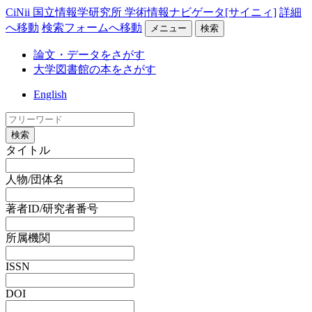
CiNii 国立情報学研究所 学術情報ナビゲータ[サイニィ]
詳細
へ移動
検索フォームへ移動
メニュー
検索
論文・データをさがす
大学図書館の本をさがす
English
検索
タイトル
人物/団体名
著者ID/研究者番号
所属機関
ISSN
DOI