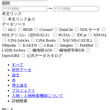
期間
〜
本文リンク
本文リンクあり
データソース
JaLC
IRDB
Crossref
DataCite
NDLサーチ
NDLデジコレ（旧NII-ELS）
RUDA
JDCat
NINJAL
CiNii Articles
CiNii Books
NACSIS-CAT/ILL
DBpedia
KAKEN
e-Rad
Integbio
PubMed
LSDB Archive
極地研ADS
極地研学術DB
OpenAIRE
公共データカタログ
すべて
研究データ
論文
本
博士論文
プロジェクト
人物
> 人物検索機能について
詳細検索
閉じる