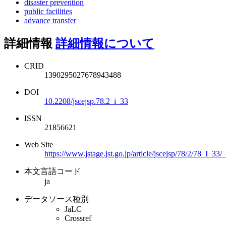
disaster prevention
public facilities
advance transfer
詳細情報
詳細情報について
CRID
1390295027678943488
DOI
10.2208/jscejsp.78.2_i_33
ISSN
21856621
Web Site
https://www.jstage.jst.go.jp/article/jscejsp/78/2/78_I_33/
本文言語コード
ja
データソース種別
JaLC
Crossref