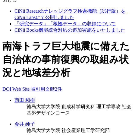
CiNii Researchナレッジグラフ検索機能（試行版）を
CiNii Labsにて公開しました
「研究データ」「根拠データ」の収録について
CiNii Books機能統合対応の追加実施をいたしました
南海トラフ巨大地震に備えた
自治体の事前復興の取組み状
況と地域差分析
DOI
Web Site
被引用文献2件
西田 和樹
徳島大学大学院 創成科学研究科 理工学専攻 社会
基盤デザインコース
金井 純子
徳島大学大学院 社会産業理工学研究部