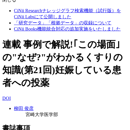
CiNii Researchナレッジグラフ検索機能（試行版）を
CiNii Labsにて公開しました
「研究データ」「根拠データ」の収録について
CiNii Books機能統合対応の追加実施をいたしました
連載 事例で解説!｢この場面｣
の"なぜ?"がわかるくすりの
知識(第21回)妊娠している患
者への投薬
DOI
柳田 俊彦
宮崎大学医学部
書誌事項