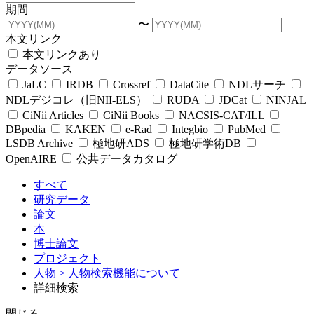
期間
〜
本文リンク
本文リンクあり
データソース
JaLC
IRDB
Crossref
DataCite
NDLサーチ
NDLデジコレ（旧NII-ELS）
RUDA
JDCat
NINJAL
CiNii Articles
CiNii Books
NACSIS-CAT/ILL
DBpedia
KAKEN
e-Rad
Integbio
PubMed
LSDB Archive
極地研ADS
極地研学術DB
OpenAIRE
公共データカタログ
すべて
研究データ
論文
本
博士論文
プロジェクト
人物
> 人物検索機能について
詳細検索
閉じる