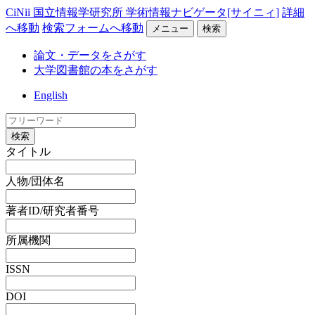
CiNii 国立情報学研究所 学術情報ナビゲータ[サイニィ]
詳細
へ移動
検索フォームへ移動
メニュー
検索
論文・データをさがす
大学図書館の本をさがす
English
検索
タイトル
人物/団体名
著者ID/研究者番号
所属機関
ISSN
DOI