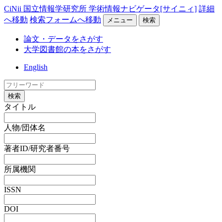
CiNii 国立情報学研究所 学術情報ナビゲータ[サイニィ]
詳細
へ移動
検索フォームへ移動
メニュー
検索
論文・データをさがす
大学図書館の本をさがす
English
検索
タイトル
人物/団体名
著者ID/研究者番号
所属機関
ISSN
DOI