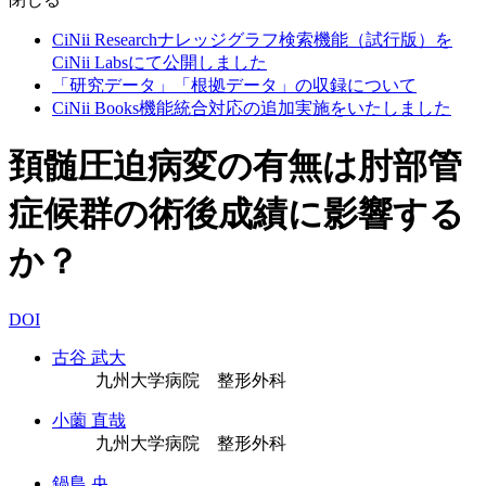
CiNii Researchナレッジグラフ検索機能（試行版）を
CiNii Labsにて公開しました
「研究データ」「根拠データ」の収録について
CiNii Books機能統合対応の追加実施をいたしました
頚髄圧迫病変の有無は肘部管
症候群の術後成績に影響する
か？
DOI
古谷 武大
九州大学病院 整形外科
小薗 直哉
九州大学病院 整形外科
鍋島 央