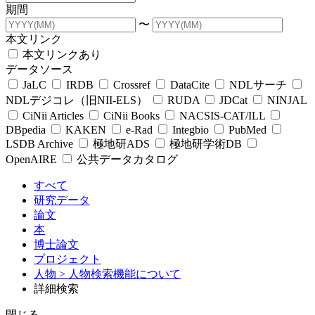
期間
〜
本文リンク
本文リンクあり
データソース
JaLC
IRDB
Crossref
DataCite
NDLサーチ
NDLデジコレ（旧NII-ELS）
RUDA
JDCat
NINJAL
CiNii Articles
CiNii Books
NACSIS-CAT/ILL
DBpedia
KAKEN
e-Rad
Integbio
PubMed
LSDB Archive
極地研ADS
極地研学術DB
OpenAIRE
公共データカタログ
すべて
研究データ
論文
本
博士論文
プロジェクト
人物
> 人物検索機能について
詳細検索
閉じる