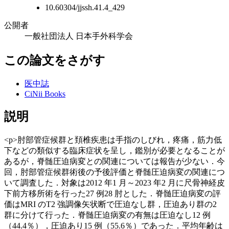
10.60304/jjssh.41.4_429
公開者
一般社団法人 日本手外科学会
この論文をさがす
医中誌
CiNii Books
説明
<p>肘部管症候群と頚椎疾患は⼿指のしびれ，疼痛，筋⼒低
下などの類似する臨床症状を呈し，鑑別が必要となることが
あるが，脊髄圧迫病変との関連については報告が少ない．今
回，肘部管症候群術後の予後評価と脊髄圧迫病変の関連につ
いて調査した．対象は2012 年1 ⽉～2023 年2 ⽉に尺⾻神経皮
下前⽅移所術を⾏った27 例28 肘とした．脊髄圧迫病変の評
価はMRI のT2 強調像⽮状断で圧迫なし群，圧迫あり群の2
群に分けて行った．脊髄圧迫病変の有無は圧迫なし12 例
（44.4％），圧迫あり15 例（55.6％）であった．平均年齢は