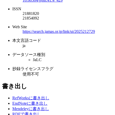
10.60304/jjssh.41.4_429
ISSN
21881820
21854092
Web Site
https://search.jamas.or.jp/link/ui/2025212729
本文言語コード
ja
データソース種別
JaLC
抄録ライセンスフラグ
使用不可
書き出し
RefWorksに書き出し
EndNoteに書き出し
Mendeleyに書き出し
RDFで書き出し