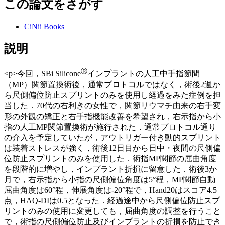
この論文をさがす
CiNii Books
説明
Ⓡ
<p>今回，SBi Silicone
インプラントの人工中手指節間
（MP）関節置換術後，通常プロトコルではなく，術後2週か
ら尺側偏位防止スプリントのみを使用し経過をみた症例を担
当した．70代の右利きの女性で，関節リウマチ由来の右手変
形の外観の矯正と右手指機能改善を希望され，右示指から小
指の人工MP関節置換術が施行された．通常プロトコル通り
の介入を予定していたが，アウトリガー付き動的スプリント
は装着ストレスが強く，術後12日目から日中・夜間の尺側偏
位防止スプリントのみを使用した．術指MP関節の屈曲角度
を段階的に増やし，インプラント折損に留意した．術後3か
月で，右示指から小指の尺側偏位角度は5°程，MP関節自動
屈曲角度は60°程，伸展角度は-20°程で，Hand20はスコア4.5
点，HAQ-DIは0.5となった．経過途中から尺側偏位防止スプ
リントのみの使用に変更しても，屈曲角度の調整を行うこと
で，術指の尺側偏位防止及びインプラントの折損を防止でき