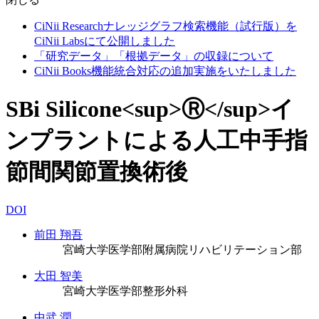
CiNii Researchナレッジグラフ検索機能（試行版）を
CiNii Labsにて公開しました
「研究データ」「根拠データ」の収録について
CiNii Books機能統合対応の追加実施をいたしました
SBi Silicone<sup>Ⓡ</sup>イ
ンプラントによる人工中手指
節間関節置換術後
DOI
前田 翔吾
宮崎大学医学部附属病院リハビリテーション部
大田 智美
宮崎大学医学部整形外科
中武 潤