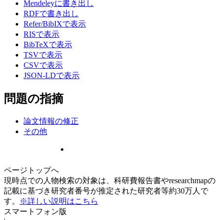
Mendeleyに書き出し
RDFで書き出し
Refer/BibIXで表示
RISで表示
BibTeXで表示
TSVで表示
CSVで表示
JSON-LDで表示
問題の指摘
論文情報の修正
その他
ページトップへ
現時点での人物検索の対象は、科研費報告書やresearchmapの
記載に基づき研究者番号が推定された研究者等約30万人で
す。
※詳しい説明はこちら
スマートフォン版