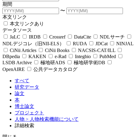
期間
〜
本文リンク
本文リンクあり
データソース
JaLC
IRDB
Crossref
DataCite
NDLサーチ
NDLデジコレ（旧NII-ELS）
RUDA
JDCat
NINJAL
CiNii Articles
CiNii Books
NACSIS-CAT/ILL
DBpedia
KAKEN
e-Rad
Integbio
PubMed
LSDB Archive
極地研ADS
極地研学術DB
OpenAIRE
公共データカタログ
すべて
研究データ
論文
本
博士論文
プロジェクト
人物
> 人物検索機能について
詳細検索
閉じる