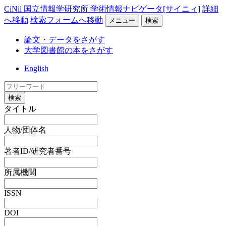
CiNii 国立情報学研究所 学術情報ナビゲータ[サイニィ]
詳細
へ移動
検索フォームへ移動
メニュー
検索
論文・データをさがす
大学図書館の本をさがす
English
検索
タイトル
人物/団体名
著者ID/研究者番号
所属機関
ISSN
DOI