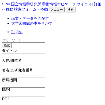
CiNii 国立情報学研究所 学術情報ナビゲータ[サイニィ]
詳細
へ移動
検索フォームへ移動
メニュー
検索
論文・データをさがす
大学図書館の本をさがす
English
検索
タイトル
人物/団体名
著者ID/研究者番号
所属機関
ISSN
DOI