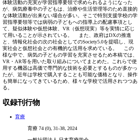
体験活動の充実が学習指導要領で求められるようになった
が、病気療養中の子どもは、治療や生活管理等のため直接的
な体験活動が出来ない場合が多い。そこで特別支援学校の学
習指導要領等では病弱の子どもへの指導上の配慮事項とし
て、疑似体験や仮想体験、VR（仮想現実）等を実情に応じ
て用いることが示されている。 また、政府はDXの推進
と、情報化社会の次の社会としてのSociety5.0を提唱し、現
実社会と仮想社会との有機的な活用を求めている。 この
様な中で、病気の子どもの学習を充実させるため本稿では、
VR・AR等を用いた取り組みについてまとめた。これらで使
用する機器は高価で専門的な技術を必要とするものが多かっ
たが、近年は学校で購入することも可能な価格となり、操作
も簡単になってきているため、様々な学校で活用されつつあ
る。
収録刊行物
育療
育療 74 (0), 31-38, 2024
一般社団法人 日本育療学会