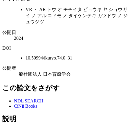
VR ・ AR トウ オ モチイタ ビョウキ ヤ ショウガ
イ ノ アル コドモ ノ タイケンテキ カツドウ ノ ジ
ュウジツ
公開日
2024
DOI
10.50994/ikuryo.74.0_31
公開者
一般社団法人 日本育療学会
この論文をさがす
NDL SEARCH
CiNii Books
説明