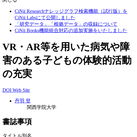
CiNii Researchナレッジグラフ検索機能（試行版）を
CiNii Labsにて公開しました
「研究データ」「根拠データ」の収録について
CiNii Books機能統合対応の追加実施をいたしました
VR・AR等を用いた病気や障
害のある子どもの体験的活動
の充実
DOI
Web Site
丹羽 登
関西学院大学
書誌事項
タイトル別名