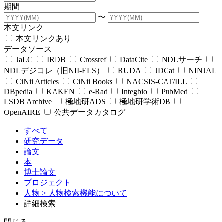
期間
〜
本文リンク
本文リンクあり
データソース
JaLC
IRDB
Crossref
DataCite
NDLサーチ
NDLデジコレ（旧NII-ELS）
RUDA
JDCat
NINJAL
CiNii Articles
CiNii Books
NACSIS-CAT/ILL
DBpedia
KAKEN
e-Rad
Integbio
PubMed
LSDB Archive
極地研ADS
極地研学術DB
OpenAIRE
公共データカタログ
すべて
研究データ
論文
本
博士論文
プロジェクト
人物
> 人物検索機能について
詳細検索
閉じる