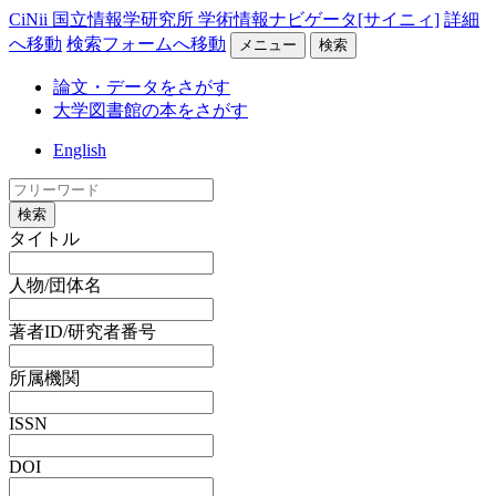
CiNii 国立情報学研究所 学術情報ナビゲータ[サイニィ]
詳細
へ移動
検索フォームへ移動
メニュー
検索
論文・データをさがす
大学図書館の本をさがす
English
検索
タイトル
人物/団体名
著者ID/研究者番号
所属機関
ISSN
DOI