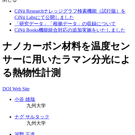
CiNii Researchナレッジグラフ検索機能（試行版）を
CiNii Labsにて公開しました
「研究データ」「根拠データ」の収録について
CiNii Books機能統合対応の追加実施をいたしました
ナノカーボン材料を温度セン
サーに用いたラマン分光によ
る熱物性計測
DOI
Web Site
小谷 雄哉
九州大学
ナグ サルタック
九州大学
河野 正道