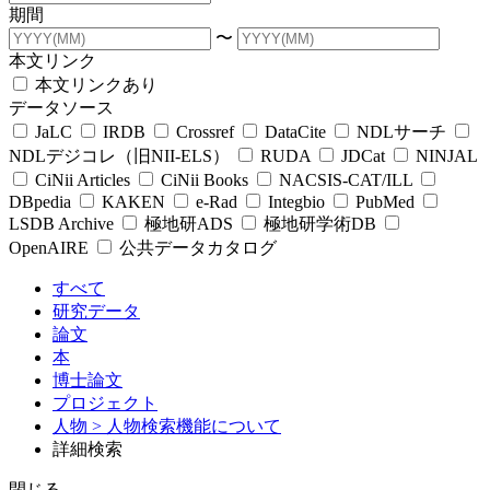
期間
〜
本文リンク
本文リンクあり
データソース
JaLC
IRDB
Crossref
DataCite
NDLサーチ
NDLデジコレ（旧NII-ELS）
RUDA
JDCat
NINJAL
CiNii Articles
CiNii Books
NACSIS-CAT/ILL
DBpedia
KAKEN
e-Rad
Integbio
PubMed
LSDB Archive
極地研ADS
極地研学術DB
OpenAIRE
公共データカタログ
すべて
研究データ
論文
本
博士論文
プロジェクト
人物
> 人物検索機能について
詳細検索
閉じる