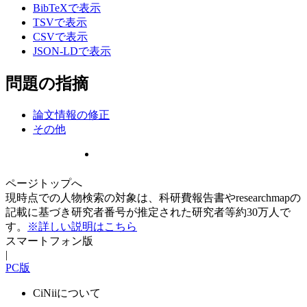
BibTeXで表示
TSVで表示
CSVで表示
JSON-LDで表示
問題の指摘
論文情報の修正
その他
ページトップへ
現時点での人物検索の対象は、科研費報告書やresearchmapの
記載に基づき研究者番号が推定された研究者等約30万人で
す。
※詳しい説明はこちら
スマートフォン版
|
PC版
CiNiiについて