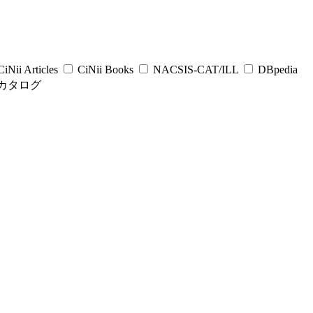
iNii Articles
CiNii Books
NACSIS-CAT/ILL
DBpedia
カタログ