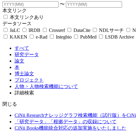
〜
本文リンク
本文リンクあり
データソース
JaLC
IRDB
Crossref
DataCite
NDLサーチ
N
KAKEN
e-Rad
Integbio
PubMed
LSDB Archive
すべて
研究データ
論文
本
博士論文
プロジェクト
人物
> 人物検索機能について
詳細検索
閉じる
CiNii Researchナレッジグラフ検索機能（試行版）をCiN
「研究データ」「根拠データ」の収録について
CiNii Books機能統合対応の追加実施をいたしました