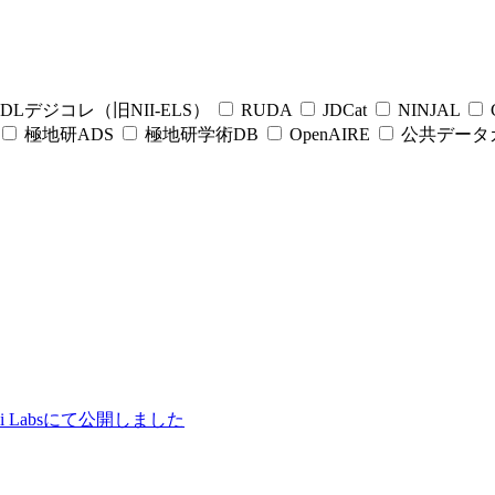
DLデジコレ（旧NII-ELS）
RUDA
JDCat
NINJAL
C
極地研ADS
極地研学術DB
OpenAIRE
公共データ
ii Labsにて公開しました