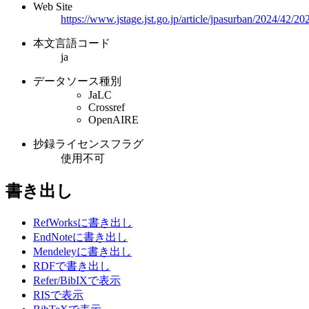
Web Site
https://www.jstage.jst.go.jp/article/jpasurban/2024/42/2
本文言語コード
ja
データソース種別
JaLC
Crossref
OpenAIRE
抄録ライセンスフラグ
使用不可
書き出し
RefWorksに書き出し
EndNoteに書き出し
Mendeleyに書き出し
RDFで書き出し
Refer/BibIXで表示
RISで表示