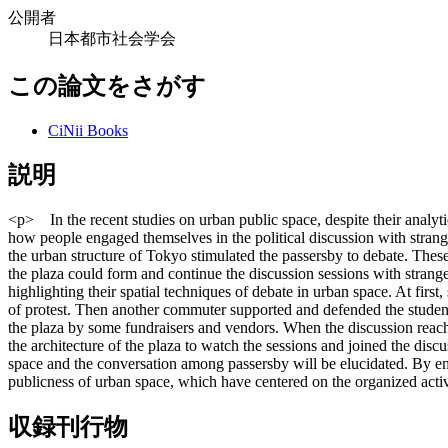
公開者
日本都市社会学会
この論文をさがす
CiNii Books
説明
<p> In the recent studies on urban public space, despite their analyti
how people engaged themselves in the political discussion with strang
the urban structure of Tokyo stimulated the passersby to debate. The
the plaza could form and continue the discussion sessions with stranger
highlighting their spatial techniques of debate in urban space. At fir
of protest. Then another commuter supported and defended the students
the plaza by some fundraisers and vendors. When the discussion reach
the architecture of the plaza to watch the sessions and joined the dis
space and the conversation among passersby will be elucidated. By empha
publicness of urban space, which have centered on the organized acti
収録刊行物