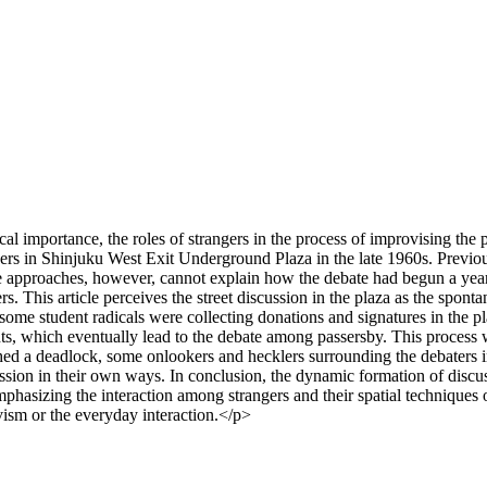
cal importance, the roles of strangers in the process of improvising th
ers in Shinjuku West Exit Underground Plaza in the late 1960s. Previous
se approaches, however, cannot explain how the debate had begun a yea
s. This article perceives the street discussion in the plaza as the spont
st, some student radicals were collecting donations and signatures in t
, which eventually lead to the debate among passersby. This process was
ed a deadlock, some onlookers and hecklers surrounding the debaters i
cussion in their own ways. In conclusion, the dynamic formation of discu
sizing the interaction among strangers and their spatial techniques of d
vism or the everyday interaction.</p>