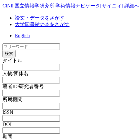
CiNii 国立情報学研究所 学術情報ナビゲータ[サイニィ]
詳細
論文・データをさがす
大学図書館の本をさがす
English
検索
タイトル
人物/団体名
著者ID/研究者番号
所属機関
ISSN
DOI
期間