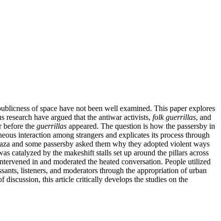
e publicness of space have not been well examined. This paper explores
 research have argued that the antiwar activists,
folk guerrillas
, and
r before the
guerrillas
appeared. The question is how the passersby in
aneous interaction among strangers and explicates its process through
he plaza and some passersby asked them why they adopted violent ways
 catalyzed by the makeshift stalls set up around the pillars across
ntervened in and moderated the heated conversation. People utilized
ssants, listeners, and moderators through the appropriation of urban
iscussion, this article critically develops the studies on the