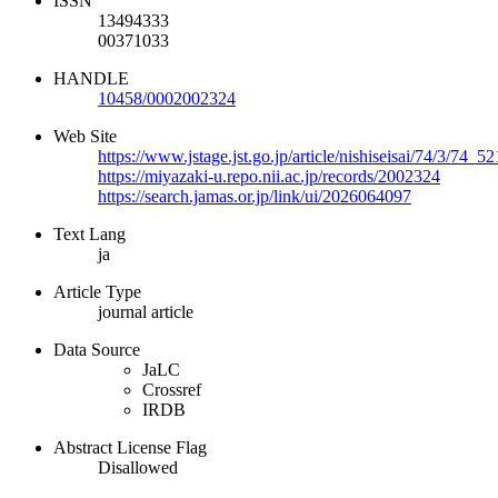
ISSN
13494333
00371033
HANDLE
10458/0002002324
Web Site
https://www.jstage.jst.go.jp/article/nishiseisai/74/3/74_5
https://miyazaki-u.repo.nii.ac.jp/records/2002324
https://search.jamas.or.jp/link/ui/2026064097
Text Lang
ja
Article Type
journal article
Data Source
JaLC
Crossref
IRDB
Abstract License Flag
Disallowed