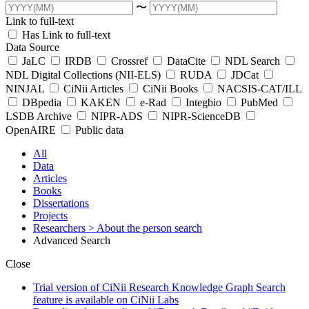
〜
Link to full-text
Has Link to full-text
Data Source
JaLC
IRDB
Crossref
DataCite
NDL Search
NDL Digital Collections (NII-ELS)
RUDA
JDCat
NINJAL
CiNii Articles
CiNii Books
NACSIS-CAT/ILL
DBpedia
KAKEN
e-Rad
Integbio
PubMed
LSDB Archive
NIPR-ADS
NIPR-ScienceDB
OpenAIRE
Public data
All
Data
Articles
Books
Dissertations
Projects
Researchers
> About the person search
Advanced Search
Close
Trial version of CiNii Research Knowledge Graph Search
feature is available on CiNii Labs