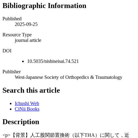
Bibliographic Information
Published
2025-09-25
Resource Type
journal article
DOI
10.5035/nishiseisai.74.521
Publisher
West-Japanese Society of Orthopedics & Traumatology
Search this article
Ichushi Web
CiNii Books
Description
<p>【背景】人工股関節置換術（以下THA）に関して，近