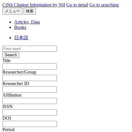
CiNii Citation Information by NII
Go to detail
Go to searching
メニュー
検索
Articles, Data
Books
日本語
Search
Title
Researcher/Group
Researcher ID
Affiliation
ISSN
DOI
Period