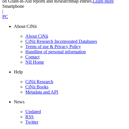
on Grant-in-Aid reports and Researchmap entries.
Learn more
Smartphone
|
PC
About CiNii
About CiNii
CiNii Research Incorporated Databases
Terms of use & Privacy Policy
Handling of personal information
Contact
NII Home
Help
CiNii Research
CiNii Books
Metadata and API
News
Updated
RSS
Twitter