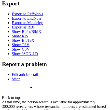
Export
Export to RefWorks
Export to EndNote
Export to Mendeley
Export as RDF
Show Refer/BibIX
Show RIS
Show BibTeX
Show TSV
Show CSV
Show JSON-LD
Report a problem
Edit article detail
other
Back to top
At this time, the person search is available for approximately
300,000 researchers whose researcher numbers are estimated based