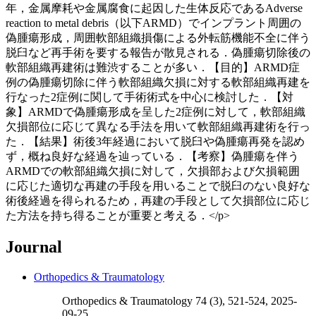
年，金属摩耗や金属腐食に起因した生体反応であるAdverse
reaction to metal debris（以下ARMD）でインプラント周囲の
偽腫瘍形成，周囲軟部組織損傷による外転筋機能不全に伴う
脱臼など再手術を要する報告が散見される．偽腫瘍切除後の
軟部組織再建術は難渋することが多い．【目的】ARMD症
例の偽腫瘍切除に伴う軟部組織欠損に対する軟部組織再建を
行なった2症例に関して手術術式を中心に検討した．【対
象】ARMDで偽腫瘍形成を呈した2症例に対して，軟部組織
欠損部位に応じて異なる手法を用いて軟部組織再建術を行っ
た．【結果】術後3年経過において脱臼や偽腫瘍再発を認め
ず，概ね良好な経過を辿っている．【考察】偽腫瘍を伴う
ARMDでの軟部組織欠損に対して，欠損部および欠損範囲
に応じた適切な再建の手段を用いることで脱臼のない良好な
術後経過を得られるため，再建の手段として欠損部位に応じ
た方法を持ち得ることが重要と考える．</p>
Journal
Orthopedics & Traumatology
Orthopedics & Traumatology 74 (3), 521-524, 2025-
09-25