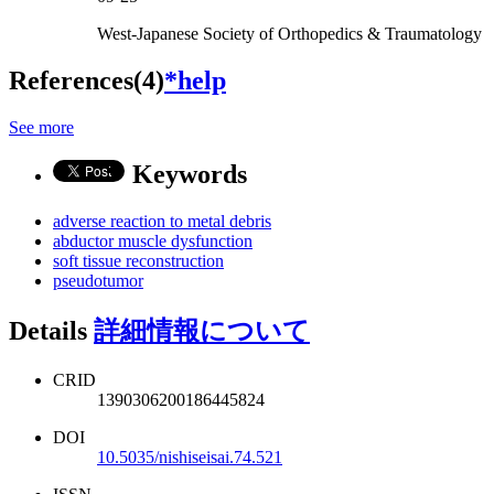
West-Japanese Society of Orthopedics & Traumatology
References(4)
*help
See more
Keywords
adverse reaction to metal debris
abductor muscle dysfunction
soft tissue reconstruction
pseudotumor
Details
詳細情報について
CRID
1390306200186445824
DOI
10.5035/nishiseisai.74.521