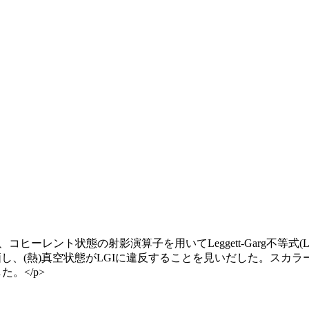
、コヒーレント状態の射影演算子を用いてLeggett-Garg不
lityを評価し、(熱)真空状態がLGIに違反することを見いだした
。</p>