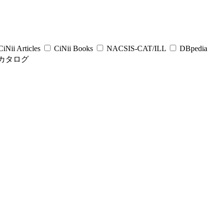
iNii Articles
CiNii Books
NACSIS-CAT/ILL
DBpedia
カタログ