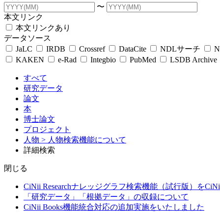
〜
本文リンク
本文リンクあり
データソース
JaLC
IRDB
Crossref
DataCite
NDLサーチ
N
KAKEN
e-Rad
Integbio
PubMed
LSDB Archive
すべて
研究データ
論文
本
博士論文
プロジェクト
人物
> 人物検索機能について
詳細検索
閉じる
CiNii Researchナレッジグラフ検索機能（試行版）をCiN
「研究データ」「根拠データ」の収録について
CiNii Books機能統合対応の追加実施をいたしました