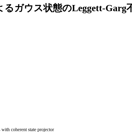
ウス状態のLeggett-Gar
 with coherent state projector