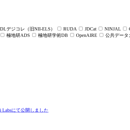
DLデジコレ（旧NII-ELS）
RUDA
JDCat
NINJAL
C
極地研ADS
極地研学術DB
OpenAIRE
公共データ
ii Labsにて公開しました