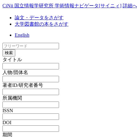
CiNii 国立情報学研究所 学術情報ナビゲータ[サイニィ]
詳細
論文・データをさがす
大学図書館の本をさがす
English
検索
タイトル
人物/団体名
著者ID/研究者番号
所属機関
ISSN
DOI
期間