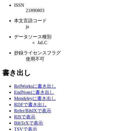
ISSN
21890803
本文言語コード
ja
データソース種別
JaLC
抄録ライセンスフラグ
使用不可
書き出し
RefWorksに書き出し
EndNoteに書き出し
Mendeleyに書き出し
RDFで書き出し
Refer/BibIXで表示
RISで表示
BibTeXで表示
TSVで表示