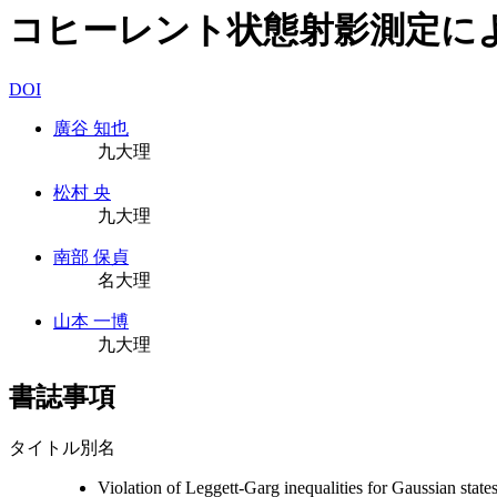
コヒーレント状態射影測定によるガ
DOI
廣谷 知也
九大理
松村 央
九大理
南部 保貞
名大理
山本 一博
九大理
書誌事項
タイトル別名
Violation of Leggett-Garg inequalities for Gaussian states