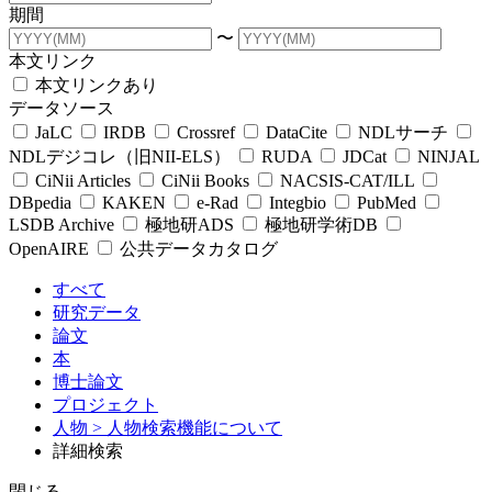
期間
〜
本文リンク
本文リンクあり
データソース
JaLC
IRDB
Crossref
DataCite
NDLサーチ
NDLデジコレ（旧NII-ELS）
RUDA
JDCat
NINJAL
CiNii Articles
CiNii Books
NACSIS-CAT/ILL
DBpedia
KAKEN
e-Rad
Integbio
PubMed
LSDB Archive
極地研ADS
極地研学術DB
OpenAIRE
公共データカタログ
すべて
研究データ
論文
本
博士論文
プロジェクト
人物
> 人物検索機能について
詳細検索
閉じる