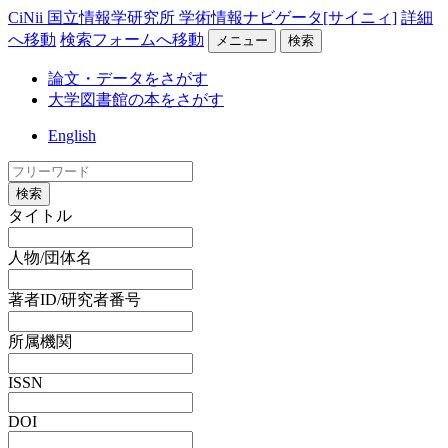
CiNii 国立情報学研究所 学術情報ナビゲータ[サイニィ]
詳細
へ移動
検索フォームへ移動
メニュー
検索
論文・データをさがす
大学図書館の本をさがす
English
検索
タイトル
人物/団体名
著者ID/研究者番号
所属機関
ISSN
DOI