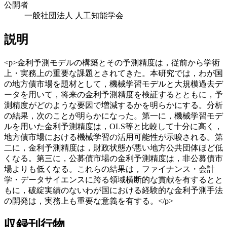
公開者
一般社団法人 人工知能学会
説明
<p>金利予測モデルの構築とその予測精度は，従前から学術
上・実務上の重要な課題とされてきた。本研究では，わが国
の地方債市場を題材として，機械学習モデルと大規模過去デ
ータを用いて，将来の金利予測精度を検証するとともに，予
測精度がどのような要因で増減するかを明らかにする。分析
の結果，次のことが明らかになった。第一に，機械学習モデ
ルを用いた金利予測精度は，OLS等と比較して十分に高く，
地方債市場における機械学習の活用可能性が示唆される。第
二に，金利予測精度は，財政状態が悪い地方公共団体ほど低
くなる。第三に，公募債市場の金利予測精度は，非公募債市
場よりも低くなる。これらの結果は，ファイナンス・会計
学・データサイエンスに跨る領域横断的な貢献を有するとと
もに，破綻実績のないわが国における経験的な金利予測手法
の開発は，実務上も重要な意義を有する。</p>
収録刊行物