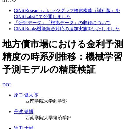
CiNii Researchナレッジグラフ検索機能（試行版）を
CiNii Labsにて公開しました
「研究データ」「根拠データ」の収録について
CiNii Books機能統合対応の追加実施をいたしました
地方債市場における金利予測
精度の時系列推移：機械学習
予測モデルの精度検証
DOI
原口 健太郎
西南学院大学商学部
丹波 靖博
西南学院大学経済学部
池田 大輔