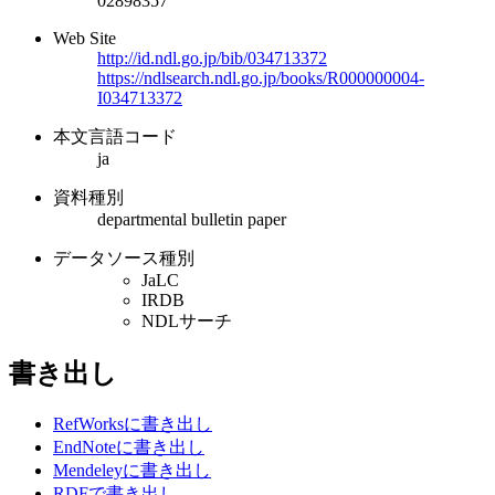
02898357
Web Site
http://id.ndl.go.jp/bib/034713372
https://ndlsearch.ndl.go.jp/books/R000000004-
I034713372
本文言語コード
ja
資料種別
departmental bulletin paper
データソース種別
JaLC
IRDB
NDLサーチ
書き出し
RefWorksに書き出し
EndNoteに書き出し
Mendeleyに書き出し
RDFで書き出し