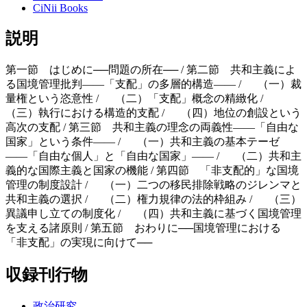
CiNii Books
説明
第一節 はじめに──問題の所在── / 第二節 共和主義によ
る国境管理批判――「支配」の多層的構造―― / （一）裁
量権という恣意性 / （二）「支配」概念の精緻化 /
（三）執行における構造的支配 / （四）地位の創設という
高次の支配 / 第三節 共和主義の理念の両義性――「自由な
国家」という条件―― / （一）共和主義の基本テーゼ
――「自由な個人」と「自由な国家」―― / （二）共和主
義的な国際主義と国家の機能 / 第四節 「非支配的」な国境
管理の制度設計 / （一）二つの移民排除戦略のジレンマと
共和主義の選択 / （二）権力規律の法的枠組み / （三）
異議申し立ての制度化 / （四）共和主義に基づく国境管理
を支える諸原則 / 第五節 おわりに──国境管理における
「非支配」の実現に向けて──
収録刊行物
政治研究