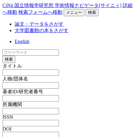
CiNii 国立情報学研究所 学術情報ナビゲータ[サイニィ]
詳細
へ移動
検索フォームへ移動
メニュー
検索
論文・データをさがす
大学図書館の本をさがす
English
検索
タイトル
人物/団体名
著者ID/研究者番号
所属機関
ISSN
DOI