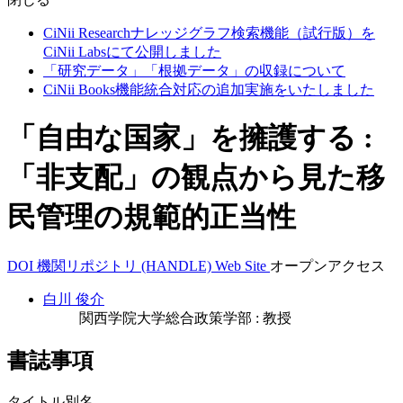
CiNii Researchナレッジグラフ検索機能（試行版）を
CiNii Labsにて公開しました
「研究データ」「根拠データ」の収録について
CiNii Books機能統合対応の追加実施をいたしました
「自由な国家」を擁護する :
「非支配」の観点から見た移
民管理の規範的正当性
DOI
機関リポジトリ (HANDLE)
Web Site
オープンアクセス
白川 俊介
関西学院大学総合政策学部 : 教授
書誌事項
タイトル別名