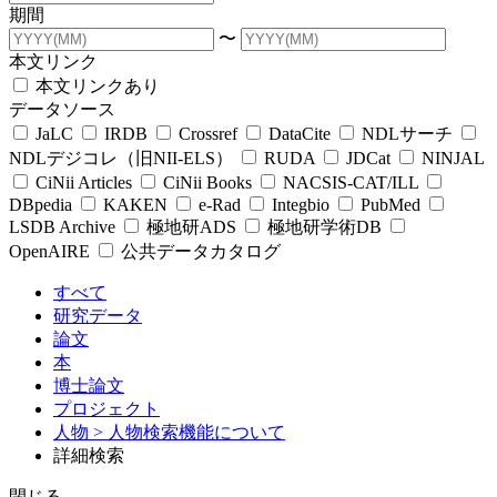
期間
〜
本文リンク
本文リンクあり
データソース
JaLC
IRDB
Crossref
DataCite
NDLサーチ
NDLデジコレ（旧NII-ELS）
RUDA
JDCat
NINJAL
CiNii Articles
CiNii Books
NACSIS-CAT/ILL
DBpedia
KAKEN
e-Rad
Integbio
PubMed
LSDB Archive
極地研ADS
極地研学術DB
OpenAIRE
公共データカタログ
すべて
研究データ
論文
本
博士論文
プロジェクト
人物
> 人物検索機能について
詳細検索
閉じる