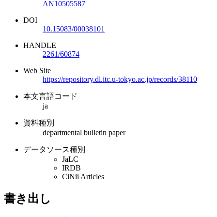
AN10505587
DOI
10.15083/00038101
HANDLE
2261/60874
Web Site
https://repository.dl.itc.u-tokyo.ac.jp/records/38110
本文言語コード
ja
資料種別
departmental bulletin paper
データソース種別
JaLC
IRDB
CiNii Articles
書き出し