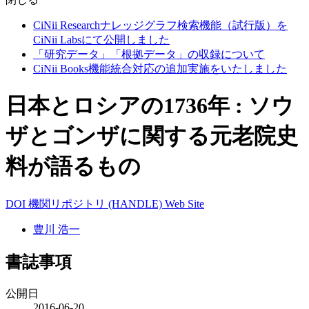
CiNii Researchナレッジグラフ検索機能（試行版）を
CiNii Labsにて公開しました
「研究データ」「根拠データ」の収録について
CiNii Books機能統合対応の追加実施をいたしました
日本とロシアの1736年 : ソウ
ザとゴンザに関する元老院史
料が語るもの
DOI
機関リポジトリ (HANDLE)
Web Site
豊川 浩一
書誌事項
公開日
2016-06-20