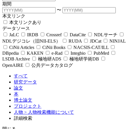
期間
〜
本文リンク
本文リンクあり
データソース
JaLC
IRDB
Crossref
DataCite
NDLサーチ
NDLデジコレ（旧NII-ELS）
RUDA
JDCat
NINJAL
CiNii Articles
CiNii Books
NACSIS-CAT/ILL
DBpedia
KAKEN
e-Rad
Integbio
PubMed
LSDB Archive
極地研ADS
極地研学術DB
OpenAIRE
公共データカタログ
すべて
研究データ
論文
本
博士論文
プロジェクト
人物
> 人物検索機能について
詳細検索
閉じる