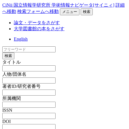
CiNii 国立情報学研究所 学術情報ナビゲータ[サイニィ]
詳細
へ移動
検索フォームへ移動
メニュー
検索
論文・データをさがす
大学図書館の本をさがす
English
検索
タイトル
人物/団体名
著者ID/研究者番号
所属機関
ISSN
DOI