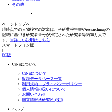
その他
ページトップへ
現時点での人物検索の対象は、科研費報告書やresearchmapの
記載に基づき研究者番号が推定された研究者等約30万人で
す。
※詳しい説明はこちら
スマートフォン版
|
PC版
CiNiiについて
CiNiiについて
収録データベース一覧
利用規約・プライバシーポリシー
個人情報の扱いについて
お問い合わせ
国立情報学研究所 (NII)
ヘルプ