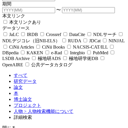
期間
〜
本文リンク
本文リンクあり
データソース
JaLC
IRDB
Crossref
DataCite
NDLサーチ
NDLデジコレ（旧NII-ELS）
RUDA
JDCat
NINJAL
CiNii Articles
CiNii Books
NACSIS-CAT/ILL
DBpedia
KAKEN
e-Rad
Integbio
PubMed
LSDB Archive
極地研ADS
極地研学術DB
OpenAIRE
公共データカタログ
すべて
研究データ
論文
本
博士論文
プロジェクト
人物
> 人物検索機能について
詳細検索
閉じる