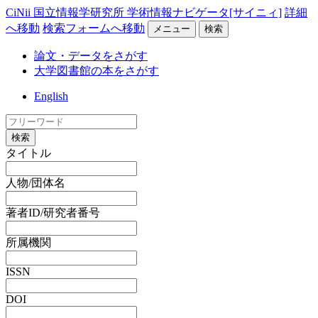
CiNii 国立情報学研究所 学術情報ナビゲータ[サイニィ]
詳細
へ移動
検索フォームへ移動
メニュー
検索
論文・データをさがす
大学図書館の本をさがす
English
検索
タイトル
人物/団体名
著者ID/研究者番号
所属機関
ISSN
DOI