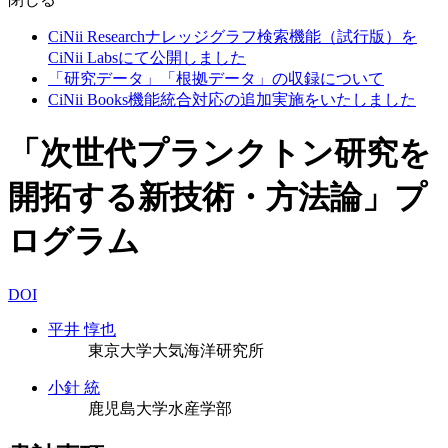
CiNii Researchナレッジグラフ検索機能（試行版）を
CiNii Labsにて公開しました
「研究データ」「根拠データ」の収録について
CiNii Books機能統合対応の追加実施をいたしました
「次世代プランクトン研究を
開拓する新技術・方法論」プ
ログラム
DOI
平井 惇也
東京大学大気海洋研究所
小針 統
鹿児島大学水産学部