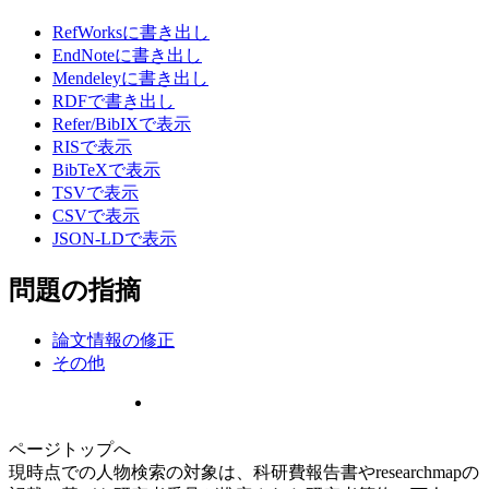
RefWorksに書き出し
EndNoteに書き出し
Mendeleyに書き出し
RDFで書き出し
Refer/BibIXで表示
RISで表示
BibTeXで表示
TSVで表示
CSVで表示
JSON-LDで表示
問題の指摘
論文情報の修正
その他
ページトップへ
現時点での人物検索の対象は、科研費報告書やresearchmapの