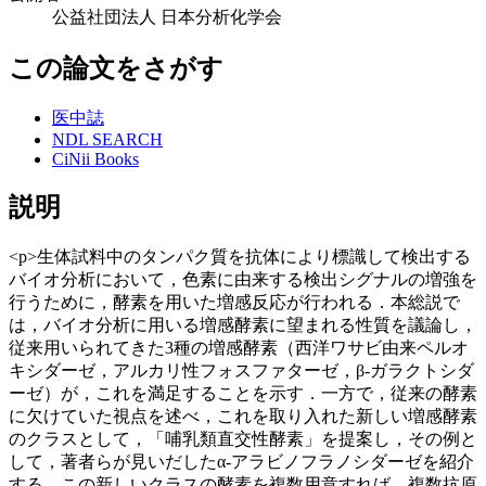
公益社団法人 日本分析化学会
この論文をさがす
医中誌
NDL SEARCH
CiNii Books
説明
<p>生体試料中のタンパク質を抗体により標識して検出する
バイオ分析において，色素に由来する検出シグナルの増強を
行うために，酵素を用いた増感反応が行われる．本総説で
は，バイオ分析に用いる増感酵素に望まれる性質を議論し，
従来用いられてきた3種の増感酵素（西洋ワサビ由来ペルオ
キシダーゼ，アルカリ性フォスファターゼ，β-ガラクトシダ
ーゼ）が，これを満足することを示す．一方で，従来の酵素
に欠けていた視点を述べ，これを取り入れた新しい増感酵素
のクラスとして，「哺乳類直交性酵素」を提案し，その例と
して，著者らが見いだしたα-アラビノフラノシダーゼを紹介
する．この新しいクラスの酵素を複数用意すれば，複数抗原