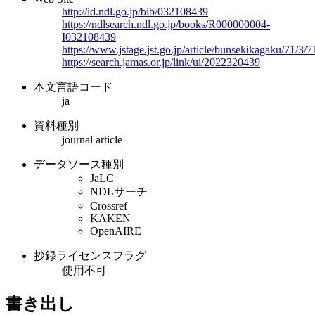
http://id.ndl.go.jp/bib/032108439
https://ndlsearch.ndl.go.jp/books/R000000004-
I032108439
https://www.jstage.jst.go.jp/article/bunsekikagaku/71/3/
https://search.jamas.or.jp/link/ui/2022320439
本文言語コード
ja
資料種別
journal article
データソース種別
JaLC
NDLサーチ
Crossref
KAKEN
OpenAIRE
抄録ライセンスフラグ
使用不可
書き出し