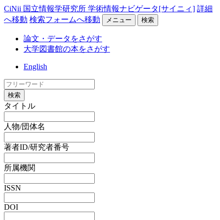
CiNii 国立情報学研究所 学術情報ナビゲータ[サイニィ]
詳細
へ移動
検索フォームへ移動
メニュー
検索
論文・データをさがす
大学図書館の本をさがす
English
検索
タイトル
人物/団体名
著者ID/研究者番号
所属機関
ISSN
DOI