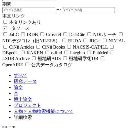
期間
〜
本文リンク
本文リンクあり
データソース
JaLC
IRDB
Crossref
DataCite
NDLサーチ
NDLデジコレ（旧NII-ELS）
RUDA
JDCat
NINJAL
CiNii Articles
CiNii Books
NACSIS-CAT/ILL
DBpedia
KAKEN
e-Rad
Integbio
PubMed
LSDB Archive
極地研ADS
極地研学術DB
OpenAIRE
公共データカタログ
すべて
研究データ
論文
本
博士論文
プロジェクト
人物
> 人物検索機能について
詳細検索
閉じる