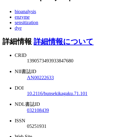
bioanalysis
enzyme
sensitization
dye
詳細情報
詳細情報について
CRID
1390573493933847680
NII書誌ID
AN00222633
DOI
10.2116/bunsekikagaku.71.101
NDL書誌ID
032108439
ISSN
05251931
Web Site