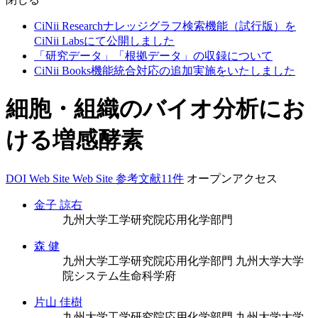
CiNii Researchナレッジグラフ検索機能（試行版）を
CiNii Labsにて公開しました
「研究データ」「根拠データ」の収録について
CiNii Books機能統合対応の追加実施をいたしました
細胞・組織のバイオ分析にお
ける増感酵素
DOI
Web Site
Web Site
参考文献11件
オープンアクセス
金子 諒右
九州大学工学研究院応用化学部門
森 健
九州大学工学研究院応用化学部門
九州大学大学
院システム生命科学府
片山 佳樹
九州大学工学研究院応用化学部門
九州大学大学