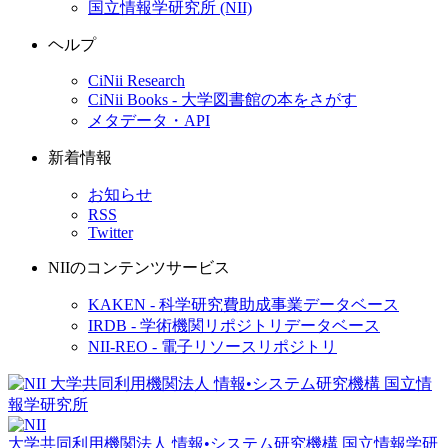
国立情報学研究所 (NII)
ヘルプ
CiNii Research
CiNii Books - 大学図書館の本をさがす
メタデータ・API
新着情報
お知らせ
RSS
Twitter
NIIのコンテンツサービス
KAKEN - 科学研究費助成事業データベース
IRDB - 学術機関リポジトリデータベース
NII-REO - 電子リソースリポジトリ
大学共同利用機関法人 情報•システム研究機構
国立情報学研