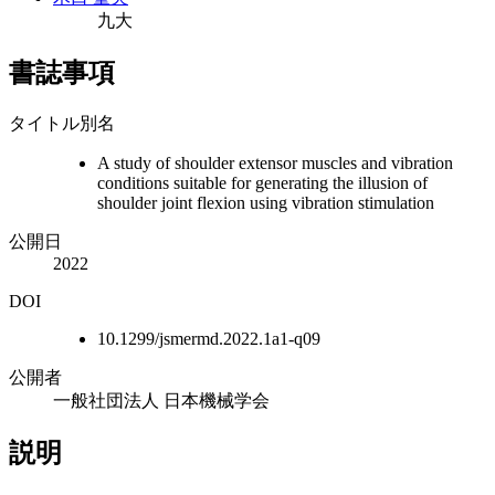
九大
書誌事項
タイトル別名
A study of shoulder extensor muscles and vibration
conditions suitable for generating the illusion of
shoulder joint flexion using vibration stimulation
公開日
2022
DOI
10.1299/jsmermd.2022.1a1-q09
公開者
一般社団法人 日本機械学会
説明