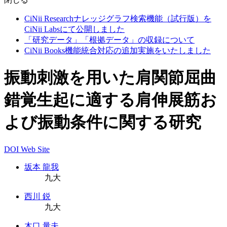
CiNii Researchナレッジグラフ検索機能（試行版）を
CiNii Labsにて公開しました
「研究データ」「根拠データ」の収録について
CiNii Books機能統合対応の追加実施をいたしました
振動刺激を用いた肩関節屈曲
錯覚生起に適する肩伸展筋お
よび振動条件に関する研究
DOI
Web Site
坂本 龍我
九大
西川 鋭
九大
木口 量夫