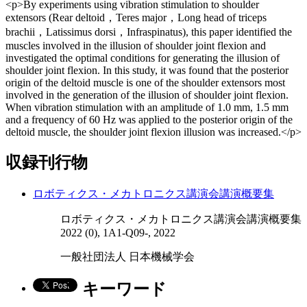
<p>By experiments using vibration stimulation to shoulder
extensors (Rear deltoid，Teres major，Long head of triceps
brachii，Latissimus dorsi，Infraspinatus), this paper identified the
muscles involved in the illusion of shoulder joint flexion and
investigated the optimal conditions for generating the illusion of
shoulder joint flexion. In this study, it was found that the posterior
origin of the deltoid muscle is one of the shoulder extensors most
involved in the generation of the illusion of shoulder joint flexion.
When vibration stimulation with an amplitude of 1.0 mm, 1.5 mm
and a frequency of 60 Hz was applied to the posterior origin of the
deltoid muscle, the shoulder joint flexion illusion was increased.</p>
収録刊行物
ロボティクス・メカトロニクス講演会講演概要集
ロボティクス・メカトロニクス講演会講演概要集
2022 (0), 1A1-Q09-, 2022
一般社団法人 日本機械学会
キーワード