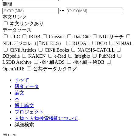
期間
〜
本文リンク
本文リンクあり
データソース
JaLC
IRDB
Crossref
DataCite
NDLサーチ
NDLデジコレ（旧NII-ELS）
RUDA
JDCat
NINJAL
CiNii Articles
CiNii Books
NACSIS-CAT/ILL
DBpedia
KAKEN
e-Rad
Integbio
PubMed
LSDB Archive
極地研ADS
極地研学術DB
OpenAIRE
公共データカタログ
すべて
研究データ
論文
本
博士論文
プロジェクト
人物
> 人物検索機能について
詳細検索
閉じる