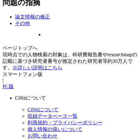
問題の指摘
論文情報の修正
その他
ページトップへ
現時点での人物検索の対象は、科研費報告書やresearchmapの
記載に基づき研究者番号が推定された研究者等約30万人で
す。
※詳しい説明はこちら
スマートフォン版
|
PC版
CiNiiについて
CiNiiについて
収録データベース一覧
利用規約・プライバシーポリシー
個人情報の扱いについて
お問い合わせ