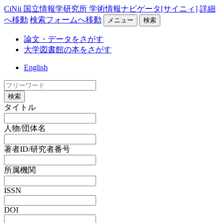
CiNii 国立情報学研究所 学術情報ナビゲータ[サイニィ]
詳細
へ移動
検索フォームへ移動
メニュー
検索
論文・データをさがす
大学図書館の本をさがす
English
検索
タイトル
人物/団体名
著者ID/研究者番号
所属機関
ISSN
DOI