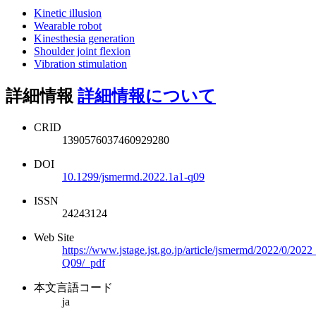
Kinetic illusion
Wearable robot
Kinesthesia generation
Shoulder joint flexion
Vibration stimulation
詳細情報
詳細情報について
CRID
1390576037460929280
DOI
10.1299/jsmermd.2022.1a1-q09
ISSN
24243124
Web Site
https://www.jstage.jst.go.jp/article/jsmermd/2022/0/202
Q09/_pdf
本文言語コード
ja