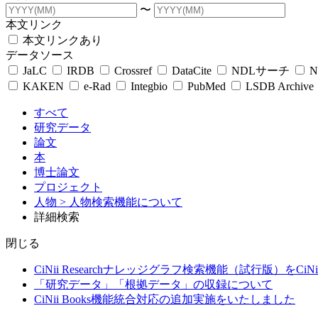
〜
本文リンク
本文リンクあり
データソース
JaLC
IRDB
Crossref
DataCite
NDLサーチ
N
KAKEN
e-Rad
Integbio
PubMed
LSDB Archive
すべて
研究データ
論文
本
博士論文
プロジェクト
人物
> 人物検索機能について
詳細検索
閉じる
CiNii Researchナレッジグラフ検索機能（試行版）をCiN
「研究データ」「根拠データ」の収録について
CiNii Books機能統合対応の追加実施をいたしました