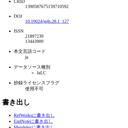
CRID
1390587675159710592
DOI
10.19024/jajls.28.1_127
ISSN
21897239
13443909
本文言語コード
ja
データソース種別
JaLC
抄録ライセンスフラグ
使用不可
書き出し
RefWorksに書き出し
EndNoteに書き出し
Mendeleyに書き出し