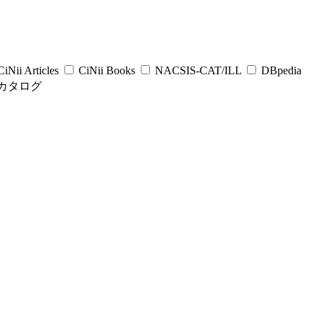
iNii Articles
CiNii Books
NACSIS-CAT/ILL
DBpedia
カタログ