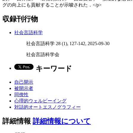
グの向上にも貢献することが示唆された．</p>
収録刊行物
社会言語科学
社会言語科学 28 (1), 127-142, 2025-09-30
社会言語科学会
キーワード
自己開示
被開示者
同僚性
心理的ウェルビーイング
対話的オートエスノグラフィー
詳細情報
詳細情報について