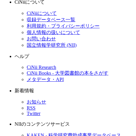
CiNiiについて
CiNiiについて
収録データベース一覧
利用規約・プライバシーポリシー
個人情報の扱いについて
お問い合わせ
国立情報学研究所 (NII)
ヘルプ
CiNii Research
CiNii Books - 大学図書館の本をさがす
メタデータ・API
新着情報
お知らせ
RSS
Twitter
NIIのコンテンツサービス
KAKEN - 科学研究費助成事業データベース