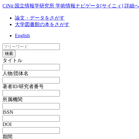
CiNii 国立情報学研究所 学術情報ナビゲータ[サイニィ]
詳細
論文・データをさがす
大学図書館の本をさがす
English
検索
タイトル
人物/団体名
著者ID/研究者番号
所属機関
ISSN
DOI
期間