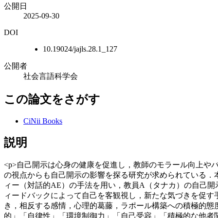
公開日
2025-09-30
DOI
10.19024/jajls.28.1_127
公開者
社会言語科学会
この論文をさがす
CiNii Books
説明
<p>自己開示は心身の健康を促進し，教師のモラール向上
の視点からも自己開示の影響を探る研究が求められている．
ィー（対話的AE）の手法を用い，教員A（タナカ）の自己開
ィードバックによって自己を客観視し，新たな気づきを促す
き，相反する感情，心理的葛藤，ラポール構築への積極的態
的」「自律性」「環境制御力」「自己受容」「積極的な他者