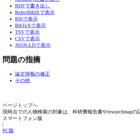
RDFで書き出し
Refer/BibIXで表示
RISで表示
BibTeXで表示
TSVで表示
CSVで表示
JSON-LDで表示
問題の指摘
論文情報の修正
その他
ページトップへ
現時点での人物検索の対象は、科研費報告書やresearchma
スマートフォン版
|
PC版