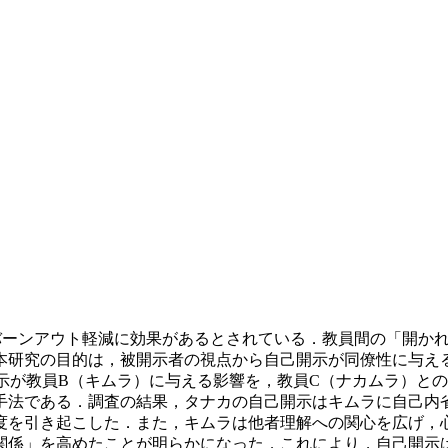
やバーンアウト軽減に効果があるとされている．教員間の「開か
本研究の目的は，被開示者の視点から自己開示が同僚性に与え
示が教員B（キムラ）に与える影響を，教員C（ナカムラ）と
手法である．調査の結果，タナカの自己開示はキムラに自己内
度を引き起こした．また，キムラは他者理解への関心を広げ，
関係」を高めたことが明らかになった．これにより，自己開示