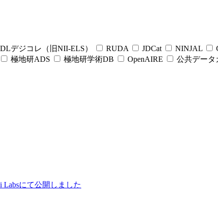
DLデジコレ（旧NII-ELS）
RUDA
JDCat
NINJAL
C
極地研ADS
極地研学術DB
OpenAIRE
公共データ
ii Labsにて公開しました