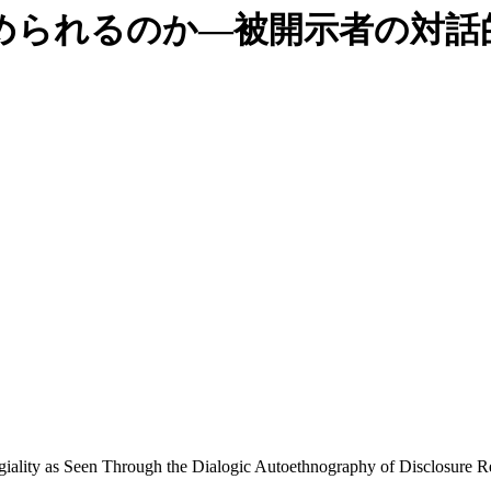
められるのか―被開示者の対話
giality as Seen Through the Dialogic Autoethnography of Disclosure R