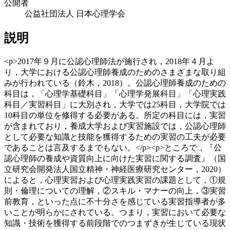
公開者
公益社団法人 日本心理学会
説明
<p>2017年９月に公認心理師法が施行され，2018年４月よ
り，大学における公認心理師養成のためのさまざまな取り組
みが行われている（鈴木，2018）。公認心理師養成のための
科目は，「心理学基礎科目」「心理学発展科目」「心理実践
科目／実習科目」に大別され，大学では25科目，大学院では
10科目の単位を修得する必要がある。所定の科目には，実習
が含まれており，養成大学および実習施設では，公認心理師
として必要な知識と技能を獲得するための実習の工夫が必要
であることは言及するまでもない。</p><p>ところで，『公
認心理師の養成や資質向上に向けた実習に関する調査』（国
立研究会開発法人国立精神・神経医療研究センター，2020）
によると，心理実習および心理実践実習の課題として，①規
則・倫理についての理解，②スキル・マナーの向上，③実習
前教育，といった点に不十分さを感じている実習指導者が多
いことが明らかにされている。つまり，実習において必要な
知識・技術を獲得する前段階でのつまずきが生じている現状