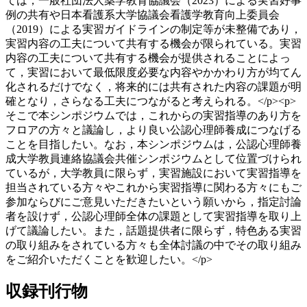
ては，一般社団法人薬学教育協議会（2023）による実習好事
例の共有や日本看護系大学協議会看護学教育向上委員会
（2019）による実習ガイドラインの制定等が未整備であり，
実習内容の工夫について共有する機会が限られている。実習
内容の工夫について共有する機会が提供されることによっ
て，実習において最低限度必要な内容やかかわり方が均てん
化されるだけでなく，将来的には共有された内容の課題が明
確となり，さらなる工夫につながると考えられる。</p><p>
そこで本シンポジウムでは，これからの実習指導のあり方を
フロアの方々と議論し，より良い公認心理師養成につなげる
ことを目指したい。なお，本シンポジウムは，公認心理師養
成大学教員連絡協議会共催シンポジウムとして位置づけられ
ているが，大学教員に限らず，実習施設において実習指導を
担当されている方々やこれから実習指導に関わる方々にもご
参加ならびにご意見いただきたいという願いから，指定討論
者を設けず，公認心理師全体の課題として実習指導を取り上
げて議論したい。また，話題提供者に限らず，特色ある実習
の取り組みをされている方々も全体討議の中でその取り組み
をご紹介いただくことを歓迎したい。</p>
収録刊行物