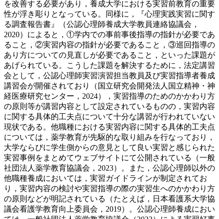
を改善する必要があり，養成大学における実習前教育の重要
性が浮き彫りとなっている。同様に，『心理実践実習に関す
る調査報告書』（公認心理師養成大学教員連絡協議会，
2020）によると，①学内での事前事後指導の指針が必要であ
ること，②実習内容の指針が必要であること，③巡回指導の
あり方についての見直しが必要であること，といった課題が
あげられている。こうした課題を解決するために，法定講習
会として，公認心理師実習演習担当教員及び実習指導者養成
講習会が開催されており（国立研究会開発法人国立精神・神
経医療研究センター，2024），実習指導のためのかかわり方
の原則等が講習内容として設定されているものの，実習内容
に関する具体的工夫点について十分な講習が行われていない
現状である。他職種における実習内容に関する具体的工夫点
については，薬学教育が先駆的な取り組みを行なっており，
大学ならびに学生側からの意見として良い実習と感じられた
実習事例をまとめてウェブサイトにて公開されている（一般
社団法人薬学教育協議会，2023）。また，公認心理師以外の
他職種養成においては，実習ガイドラインが制定されてお
り，実習内容の検討や実習指導の際の実習生へのかかわり方
の原則などが明記されている（たとえば，日本看護系大学協
議会看護学教育向上委員会，2019）。公認心理師養成におい