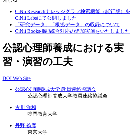
CiNii Researchナレッジグラフ検索機能（試行版）を
CiNii Labsにて公開しました
「研究データ」「根拠データ」の収録について
CiNii Books機能統合対応の追加実施をいたしました
公認心理師養成における実
習・演習の工夫
DOI
Web Site
公認心理師養成大学 教員連絡協議会
公認心理師養成大学教員連絡協議会
古川 洋和
鳴門教育大学
丹野 義彦
東京大学