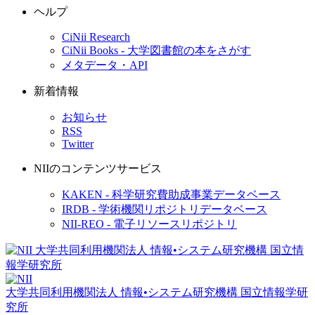
ヘルプ
CiNii Research
CiNii Books - 大学図書館の本をさがす
メタデータ・API
新着情報
お知らせ
RSS
Twitter
NIIのコンテンツサービス
KAKEN - 科学研究費助成事業データベース
IRDB - 学術機関リポジトリデータベース
NII-REO - 電子リソースリポジトリ
大学共同利用機関法人 情報•システム研究機構
国立情報学研
究所