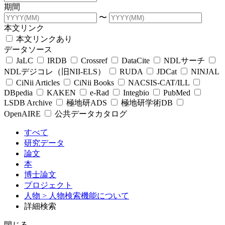
期間
〜
本文リンク
本文リンクあり
データソース
JaLC
IRDB
Crossref
DataCite
NDLサーチ
NDLデジコレ（旧NII-ELS）
RUDA
JDCat
NINJAL
CiNii Articles
CiNii Books
NACSIS-CAT/ILL
DBpedia
KAKEN
e-Rad
Integbio
PubMed
LSDB Archive
極地研ADS
極地研学術DB
OpenAIRE
公共データカタログ
すべて
研究データ
論文
本
博士論文
プロジェクト
人物
> 人物検索機能について
詳細検索
閉じる