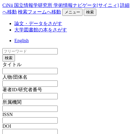
CiNii 国立情報学研究所 学術情報ナビゲータ[サイニィ]
詳細
へ移動
検索フォームへ移動
メニュー
検索
論文・データをさがす
大学図書館の本をさがす
English
検索
タイトル
人物/団体名
著者ID/研究者番号
所属機関
ISSN
DOI