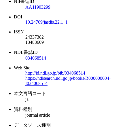
NII書誌ID
AA11903299
DOI
10.24709/jasdis.22.1_1
ISSN
24337382
13483609
NDL書誌ID
034068514
Web Site
http://id.ndl.go.jp/bib/034068514
https://ndlsearch.ndl.go.jp/books/R000000004-
I034068514
本文言語コード
ja
資料種別
journal article
データソース種別