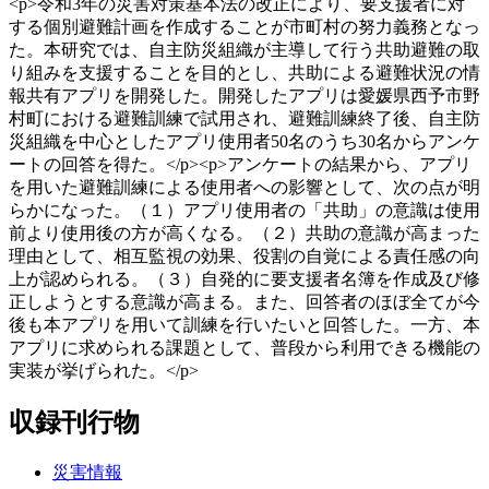
<p>令和3年の災害対策基本法の改正により、要支援者に対
する個別避難計画を作成することが市町村の努力義務となっ
た。本研究では、自主防災組織が主導して行う共助避難の取
り組みを支援することを目的とし、共助による避難状況の情
報共有アプリを開発した。開発したアプリは愛媛県西予市野
村町における避難訓練で試用され、避難訓練終了後、自主防
災組織を中心としたアプリ使用者50名のうち30名からアンケ
ートの回答を得た。</p><p>アンケートの結果から、アプリ
を用いた避難訓練による使用者への影響として、次の点が明
らかになった。（１）アプリ使用者の「共助」の意識は使用
前より使用後の方が高くなる。（２）共助の意識が高まった
理由として、相互監視の効果、役割の自覚による責任感の向
上が認められる。（３）自発的に要支援者名簿を作成及び修
正しようとする意識が高まる。また、回答者のほぼ全てが今
後も本アプリを用いて訓練を行いたいと回答した。一方、本
アプリに求められる課題として、普段から利用できる機能の
実装が挙げられた。</p>
収録刊行物
災害情報