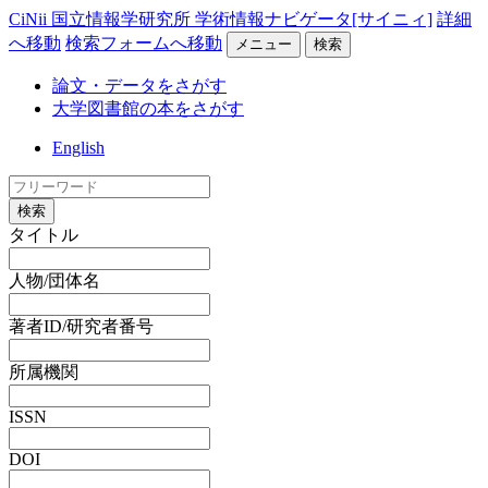
CiNii 国立情報学研究所 学術情報ナビゲータ[サイニィ]
詳細
へ移動
検索フォームへ移動
メニュー
検索
論文・データをさがす
大学図書館の本をさがす
English
検索
タイトル
人物/団体名
著者ID/研究者番号
所属機関
ISSN
DOI