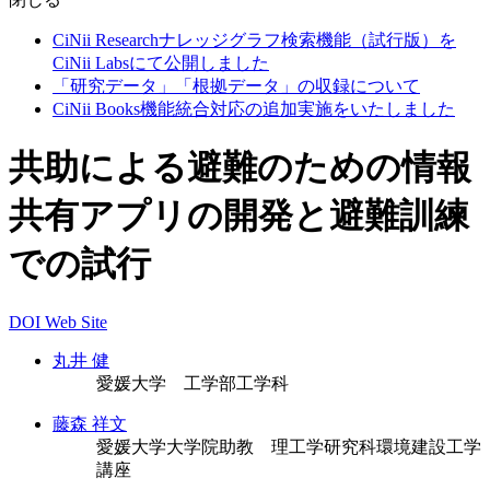
CiNii Researchナレッジグラフ検索機能（試行版）を
CiNii Labsにて公開しました
「研究データ」「根拠データ」の収録について
CiNii Books機能統合対応の追加実施をいたしました
共助による避難のための情報
共有アプリの開発と避難訓練
での試行
DOI
Web Site
丸井 健
愛媛大学 工学部工学科
藤森 祥文
愛媛大学大学院助教 理工学研究科環境建設工学
講座