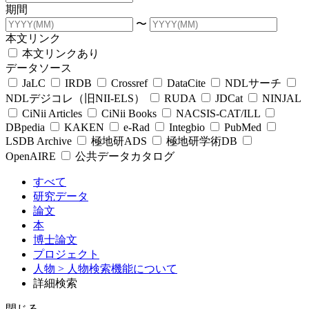
期間
〜
本文リンク
本文リンクあり
データソース
JaLC
IRDB
Crossref
DataCite
NDLサーチ
NDLデジコレ（旧NII-ELS）
RUDA
JDCat
NINJAL
CiNii Articles
CiNii Books
NACSIS-CAT/ILL
DBpedia
KAKEN
e-Rad
Integbio
PubMed
LSDB Archive
極地研ADS
極地研学術DB
OpenAIRE
公共データカタログ
すべて
研究データ
論文
本
博士論文
プロジェクト
人物
> 人物検索機能について
詳細検索
閉じる