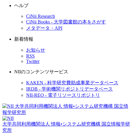
ヘルプ
CiNii Research
CiNii Books - 大学図書館の本をさがす
メタデータ・API
新着情報
お知らせ
RSS
Twitter
NIIのコンテンツサービス
KAKEN - 科学研究費助成事業データベース
IRDB - 学術機関リポジトリデータベース
NII-REO - 電子リソースリポジトリ
大学共同利用機関法人 情報•システム研究機構
国立情報学研
究所