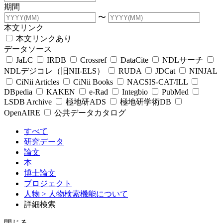
期間
〜
本文リンク
本文リンクあり
データソース
JaLC
IRDB
Crossref
DataCite
NDLサーチ
NDLデジコレ（旧NII-ELS）
RUDA
JDCat
NINJAL
CiNii Articles
CiNii Books
NACSIS-CAT/ILL
DBpedia
KAKEN
e-Rad
Integbio
PubMed
LSDB Archive
極地研ADS
極地研学術DB
OpenAIRE
公共データカタログ
すべて
研究データ
論文
本
博士論文
プロジェクト
人物
> 人物検索機能について
詳細検索
閉じる