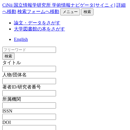
CiNii 国立情報学研究所 学術情報ナビゲータ[サイニィ]
詳細
へ移動
検索フォームへ移動
メニュー
検索
論文・データをさがす
大学図書館の本をさがす
English
検索
タイトル
人物/団体名
著者ID/研究者番号
所属機関
ISSN
DOI