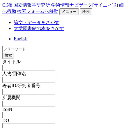
CiNii 国立情報学研究所 学術情報ナビゲータ[サイニィ]
詳細
へ移動
検索フォームへ移動
メニュー
検索
論文・データをさがす
大学図書館の本をさがす
English
検索
タイトル
人物/団体名
著者ID/研究者番号
所属機関
ISSN
DOI