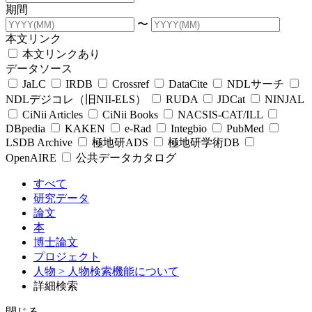
期間
〜
本文リンク
本文リンクあり
データソース
JaLC
IRDB
Crossref
DataCite
NDLサーチ
NDLデジコレ（旧NII-ELS）
RUDA
JDCat
NINJAL
CiNii Articles
CiNii Books
NACSIS-CAT/ILL
DBpedia
KAKEN
e-Rad
Integbio
PubMed
LSDB Archive
極地研ADS
極地研学術DB
OpenAIRE
公共データカタログ
すべて
研究データ
論文
本
博士論文
プロジェクト
人物
> 人物検索機能について
詳細検索
閉じる