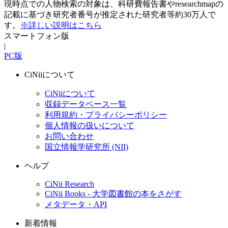
現時点での人物検索の対象は、科研費報告書やresearchmapの
記載に基づき研究者番号が推定された研究者等約30万人で
す。
※詳しい説明はこちら
スマートフォン版
|
PC版
CiNiiについて
CiNiiについて
収録データベース一覧
利用規約・プライバシーポリシー
個人情報の扱いについて
お問い合わせ
国立情報学研究所 (NII)
ヘルプ
CiNii Research
CiNii Books - 大学図書館の本をさがす
メタデータ・API
新着情報