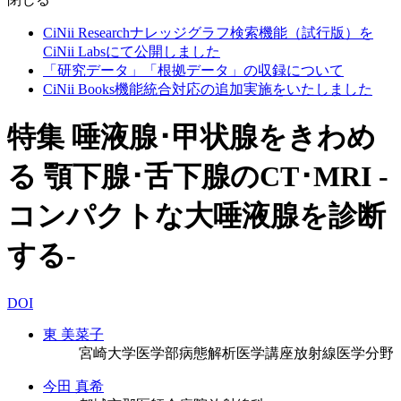
CiNii Researchナレッジグラフ検索機能（試行版）を
CiNii Labsにて公開しました
「研究データ」「根拠データ」の収録について
CiNii Books機能統合対応の追加実施をいたしました
特集 唾液腺･甲状腺をきわめ
る 顎下腺･舌下腺のCT･MRI -
コンパクトな大唾液腺を診断
する-
DOI
東 美菜子
宮崎大学医学部病態解析医学講座放射線医学分野
今田 真希