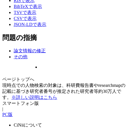
RISで表示
BibTeXで表示
TSVで表示
CSVで表示
JSON-LDで表示
問題の指摘
論文情報の修正
その他
ページトップへ
現時点での人物検索の対象は、科研費報告書やresearchmapの
記載に基づき研究者番号が推定された研究者等約30万人で
す。
※詳しい説明はこちら
スマートフォン版
|
PC版
CiNiiについて