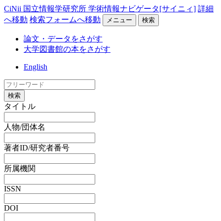
CiNii 国立情報学研究所 学術情報ナビゲータ[サイニィ]
詳細
へ移動
検索フォームへ移動
メニュー
検索
論文・データをさがす
大学図書館の本をさがす
English
検索
タイトル
人物/団体名
著者ID/研究者番号
所属機関
ISSN
DOI