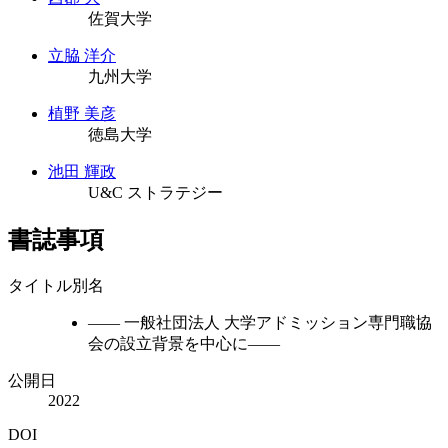
佐賀大学
立脇 洋介
九州大学
植野 美彦
徳島大学
池田 輝政
U&C ストラテジー
書誌事項
タイトル別名
―― 一般社団法人 大学アドミッション専門職協
会の設立背景を中心に――
公開日
2022
DOI