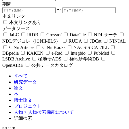
期間
〜
本文リンク
本文リンクあり
データソース
JaLC
IRDB
Crossref
DataCite
NDLサーチ
NDLデジコレ（旧NII-ELS）
RUDA
JDCat
NINJAL
CiNii Articles
CiNii Books
NACSIS-CAT/ILL
DBpedia
KAKEN
e-Rad
Integbio
PubMed
LSDB Archive
極地研ADS
極地研学術DB
OpenAIRE
公共データカタログ
すべて
研究データ
論文
本
博士論文
プロジェクト
人物
> 人物検索機能について
詳細検索
閉じる