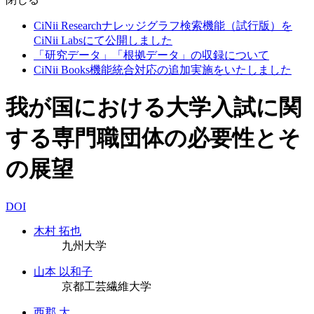
CiNii Researchナレッジグラフ検索機能（試行版）を
CiNii Labsにて公開しました
「研究データ」「根拠データ」の収録について
CiNii Books機能統合対応の追加実施をいたしました
我が国における大学入試に関
する専門職団体の必要性とそ
の展望
DOI
木村 拓也
九州大学
山本 以和子
京都工芸繊維大学
西郡 大