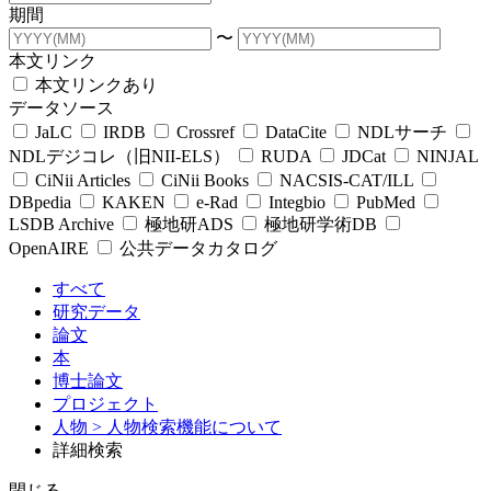
期間
〜
本文リンク
本文リンクあり
データソース
JaLC
IRDB
Crossref
DataCite
NDLサーチ
NDLデジコレ（旧NII-ELS）
RUDA
JDCat
NINJAL
CiNii Articles
CiNii Books
NACSIS-CAT/ILL
DBpedia
KAKEN
e-Rad
Integbio
PubMed
LSDB Archive
極地研ADS
極地研学術DB
OpenAIRE
公共データカタログ
すべて
研究データ
論文
本
博士論文
プロジェクト
人物
> 人物検索機能について
詳細検索
閉じる