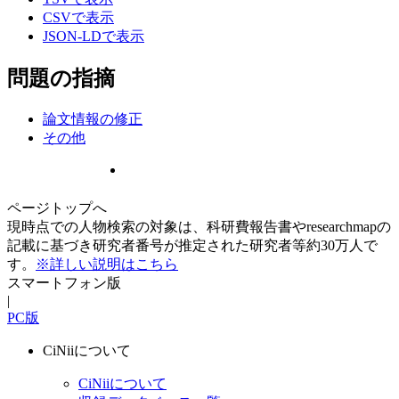
CSVで表示
JSON-LDで表示
問題の指摘
論文情報の修正
その他
ページトップへ
現時点での人物検索の対象は、科研費報告書やresearchmapの
記載に基づき研究者番号が推定された研究者等約30万人で
す。
※詳しい説明はこちら
スマートフォン版
|
PC版
CiNiiについて
CiNiiについて