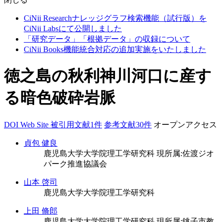
CiNii Researchナレッジグラフ検索機能（試行版）を
CiNii Labsにて公開しました
「研究データ」「根拠データ」の収録について
CiNii Books機能統合対応の追加実施をいたしました
徳之島の秋利神川河口に産す
る暗色破砕岩脈
DOI
Web Site
被引用文献1件
参考文献30件
オープンアクセス
貞包 健良
鹿児島大学大学院理工学研究科
現所属:佐渡ジオ
パーク推進協議会
山本 啓司
鹿児島大学大学院理工学研究科
上田 脩郎
鹿児島大学大学院理工学研究科
現所属:銚子市教