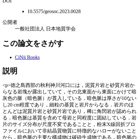
DOI
10.5575/geosoc.2023.0028
公開者
一般社団法人 日本地質学会
この論文をさがす
CiNii Books
説明
<p>徳之島西部の秋利神川河口には，泥質片岩と砂質片岩か
らなる岩塊が露出していて，その北東面から東面にかけて暗
灰色の脈（暗色脈）が貫入している．暗色脈は厚さが10ない
し20 cm程度であり，細粒の基質と岩片からなる．岩片のほ
とんどは泥質片岩と砂質片岩であり，稀に角閃岩が認められ
る．暗色脈は基質を含めて母岩と同程度に固結している．岩
片のサイズ分布が尺度不変であることと，粉末X線回折プロ
ファイルにおいて非結晶質物質に特徴的なハローがないこと
から，暗色脈の主要な構成物は破砕生成物である．暗色脈の