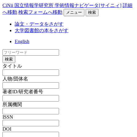
CiNii 国立情報学研究所 学術情報ナビゲータ[サイニィ]
詳細
へ移動
検索フォームへ移動
メニュー
検索
論文・データをさがす
大学図書館の本をさがす
English
検索
タイトル
人物/団体名
著者ID/研究者番号
所属機関
ISSN
DOI