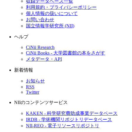
収録データベース一覧
利用規約・プライバシーポリシー
個人情報の扱いについて
お問い合わせ
国立情報学研究所 (NII)
ヘルプ
CiNii Research
CiNii Books - 大学図書館の本をさがす
メタデータ・API
新着情報
お知らせ
RSS
Twitter
NIIのコンテンツサービス
KAKEN - 科学研究費助成事業データベース
IRDB - 学術機関リポジトリデータベース
NII-REO - 電子リソースリポジトリ