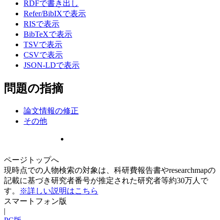
RDFで書き出し
Refer/BibIXで表示
RISで表示
BibTeXで表示
TSVで表示
CSVで表示
JSON-LDで表示
問題の指摘
論文情報の修正
その他
ページトップへ
現時点での人物検索の対象は、科研費報告書やresearchmapの
記載に基づき研究者番号が推定された研究者等約30万人で
す。
※詳しい説明はこちら
スマートフォン版
|