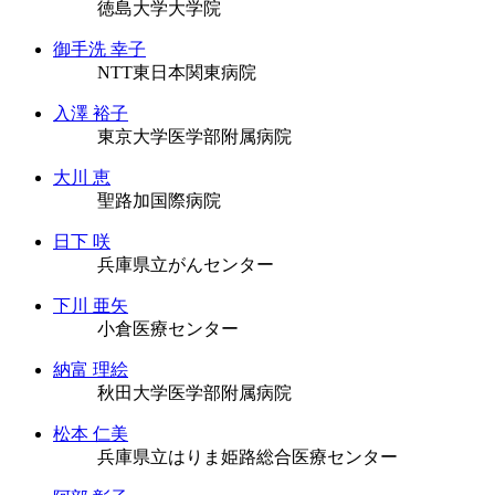
徳島大学大学院
御手洗 幸子
NTT東日本関東病院
入澤 裕子
東京大学医学部附属病院
大川 恵
聖路加国際病院
日下 咲
兵庫県立がんセンター
下川 亜矢
小倉医療センター
納富 理絵
秋田大学医学部附属病院
松本 仁美
兵庫県立はりま姫路総合医療センター