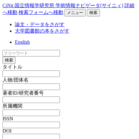
CiNii 国立情報学研究所 学術情報ナビゲータ[サイニィ]
詳細
へ移動
検索フォームへ移動
メニュー
検索
論文・データをさがす
大学図書館の本をさがす
English
検索
タイトル
人物/団体名
著者ID/研究者番号
所属機関
ISSN
DOI