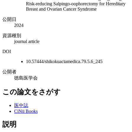
Risk-reducing Salpingo-oophorectomy for Hereditary
Breast and Ovarian Cancer Syndrome
公開日
2024
資源種別
journal article
DOI
10.57444/shikokuactamedica.79.5.6_245
公開者
徳島医学会
この論文をさがす
医中誌
CiNii Books
説明