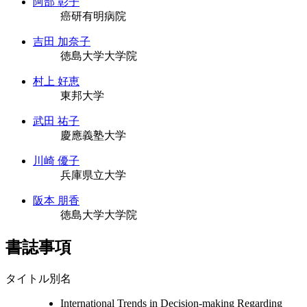
阿部 彰子
癌研有明病院
吉田 加奈子
徳島大学大学院
村上 好恵
東邦大学
武田 祐子
慶應義塾大学
川崎 優子
兵庫県立大学
阪本 朋香
徳島大学大学院
書誌事項
タイトル別名
International Trends in Decision-making Regarding