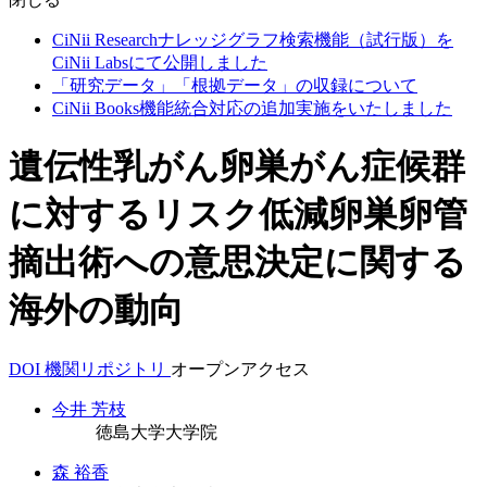
CiNii Researchナレッジグラフ検索機能（試行版）を
CiNii Labsにて公開しました
「研究データ」「根拠データ」の収録について
CiNii Books機能統合対応の追加実施をいたしました
遺伝性乳がん卵巣がん症候群
に対するリスク低減卵巣卵管
摘出術への意思決定に関する
海外の動向
DOI
機関リポジトリ
オープンアクセス
今井 芳枝
徳島大学大学院
森 裕香