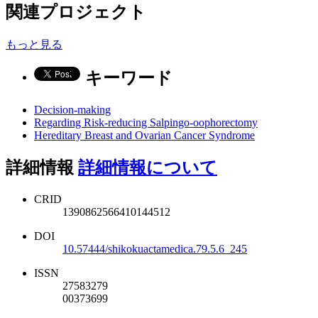
関連プロジェクト
もっと見る
キーワード
Decision-making
Regarding Risk-reducing Salpingo-oophorectomy
Hereditary Breast and Ovarian Cancer Syndrome
詳細情報
詳細情報について
CRID
1390862566410144512
DOI
10.57444/shikokuactamedica.79.5.6_245
ISSN
27583279
00373699