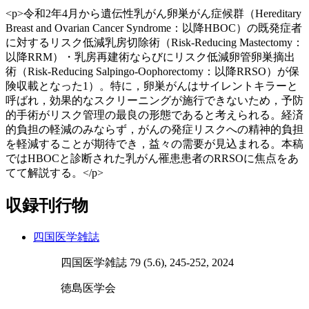
<p>令和2年4月から遺伝性乳がん卵巣がん症候群（Hereditary
Breast and Ovarian Cancer Syndrome：以降HBOC）の既発症者
に対するリスク低減乳房切除術（Risk-Reducing Mastectomy：
以降RRM）・乳房再建術ならびにリスク低減卵管卵巣摘出
術（Risk-Reducing Salpingo-Oophorectomy：以降RRSO）が保
険収載となった1）。特に，卵巣がんはサイレントキラーと
呼ばれ，効果的なスクリーニングが施行できないため，予防
的手術がリスク管理の最良の形態であると考えられる。経済
的負担の軽減のみならず，がんの発症リスクへの精神的負担
を軽減することが期待でき，益々の需要が見込まれる。本稿
ではHBOCと診断された乳がん罹患患者のRRSOに焦点をあ
てて解説する。</p>
収録刊行物
四国医学雑誌
四国医学雑誌 79 (5.6), 245-252, 2024
徳島医学会