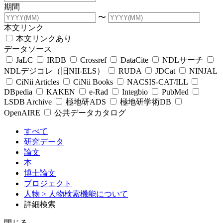
期間
〜
本文リンク
本文リンクあり
データソース
JaLC
IRDB
Crossref
DataCite
NDLサーチ
NDLデジコレ（旧NII-ELS）
RUDA
JDCat
NINJAL
CiNii Articles
CiNii Books
NACSIS-CAT/ILL
DBpedia
KAKEN
e-Rad
Integbio
PubMed
LSDB Archive
極地研ADS
極地研学術DB
OpenAIRE
公共データカタログ
すべて
研究データ
論文
本
博士論文
プロジェクト
人物
> 人物検索機能について
詳細検索
閉じる