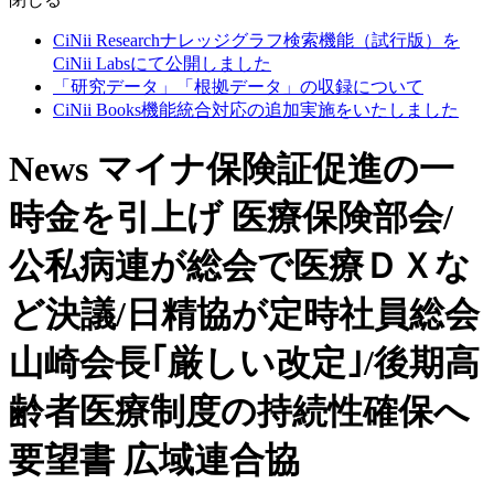
CiNii Researchナレッジグラフ検索機能（試行版）を
CiNii Labsにて公開しました
「研究データ」「根拠データ」の収録について
CiNii Books機能統合対応の追加実施をいたしました
News マイナ保険証促進の一
時金を引上げ 医療保険部会/
公私病連が総会で医療ＤＸな
ど決議/日精協が定時社員総会
山崎会長｢厳しい改定｣/後期高
齢者医療制度の持続性確保へ
要望書 広域連合協