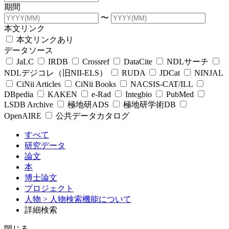
期間
〜
本文リンク
本文リンクあり
データソース
JaLC
IRDB
Crossref
DataCite
NDLサーチ
NDLデジコレ（旧NII-ELS）
RUDA
JDCat
NINJAL
CiNii Articles
CiNii Books
NACSIS-CAT/ILL
DBpedia
KAKEN
e-Rad
Integbio
PubMed
LSDB Archive
極地研ADS
極地研学術DB
OpenAIRE
公共データカタログ
すべて
研究データ
論文
本
博士論文
プロジェクト
人物
> 人物検索機能について
詳細検索
閉じる