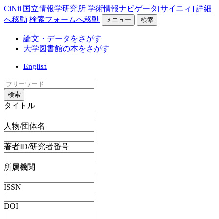
CiNii 国立情報学研究所 学術情報ナビゲータ[サイニィ]
詳細
へ移動
検索フォームへ移動
メニュー
検索
論文・データをさがす
大学図書館の本をさがす
English
検索
タイトル
人物/団体名
著者ID/研究者番号
所属機関
ISSN
DOI