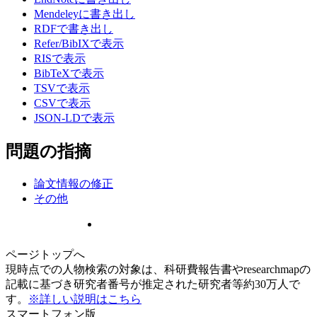
Mendeleyに書き出し
RDFで書き出し
Refer/BibIXで表示
RISで表示
BibTeXで表示
TSVで表示
CSVで表示
JSON-LDで表示
問題の指摘
論文情報の修正
その他
ページトップへ
現時点での人物検索の対象は、科研費報告書やresearchmapの
記載に基づき研究者番号が推定された研究者等約30万人で
す。
※詳しい説明はこちら
スマートフォン版