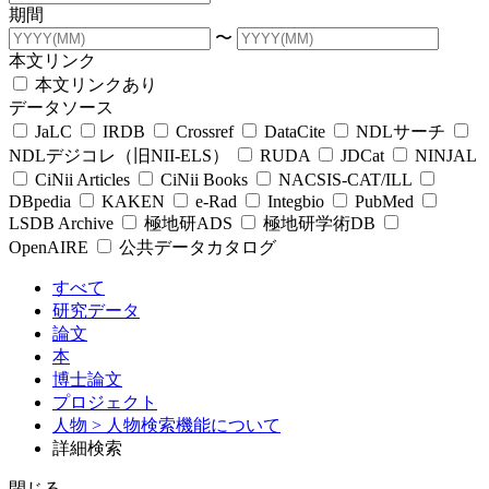
期間
〜
本文リンク
本文リンクあり
データソース
JaLC
IRDB
Crossref
DataCite
NDLサーチ
NDLデジコレ（旧NII-ELS）
RUDA
JDCat
NINJAL
CiNii Articles
CiNii Books
NACSIS-CAT/ILL
DBpedia
KAKEN
e-Rad
Integbio
PubMed
LSDB Archive
極地研ADS
極地研学術DB
OpenAIRE
公共データカタログ
すべて
研究データ
論文
本
博士論文
プロジェクト
人物
> 人物検索機能について
詳細検索
閉じる