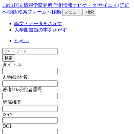
CiNii 国立情報学研究所 学術情報ナビゲータ[サイニィ]
詳細
へ移動
検索フォームへ移動
メニュー
検索
論文・データをさがす
大学図書館の本をさがす
English
検索
タイトル
人物/団体名
著者ID/研究者番号
所属機関
ISSN
DOI