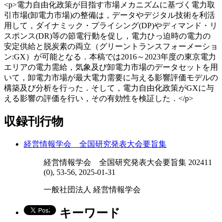
<p>電力自由化政策が目指す市場メカニズムに基づく電力取
引市場(卸電力市場)の整備は，データやデジタル技術を利活
用して，ダイナミック・プライシング(DP)やディマンド・リ
スポンス(DR)等の節電行動を促し，電力ひっ迫時の電力の
安定供給と脱炭素の両立（グリーントランスフォーメーショ
ン:GX）が可能となる．本稿では2016～2023年度の東京電力
エリアの電力需給，気象及び卸電力市場のデータセットを用
いて，卸電力市場が最大電力需要に与える影響評価モデルの
構築及び分析を行った．そして，電力自由化政策がGXに与
える影響の評価を行い，その有効性を検証した．</p>
収録刊行物
経営情報学会 全国研究発表大会要旨集
経営情報学会 全国研究発表大会要旨集 202411
(0), 53-56, 2025-01-31
一般社団法人 経営情報学会
キーワード