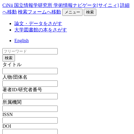
CiNii 国立情報学研究所 学術情報ナビゲータ[サイニィ]
詳細
へ移動
検索フォームへ移動
メニュー
検索
論文・データをさがす
大学図書館の本をさがす
English
検索
タイトル
人物/団体名
著者ID/研究者番号
所属機関
ISSN
DOI