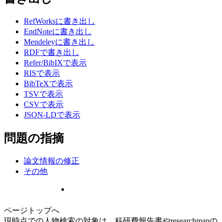
RefWorksに書き出し
EndNoteに書き出し
Mendeleyに書き出し
RDFで書き出し
Refer/BibIXで表示
RISで表示
BibTeXで表示
TSVで表示
CSVで表示
JSON-LDで表示
問題の指摘
論文情報の修正
その他
ページトップへ
現時点での人物検索の対象は、科研費報告書やresearchmapの