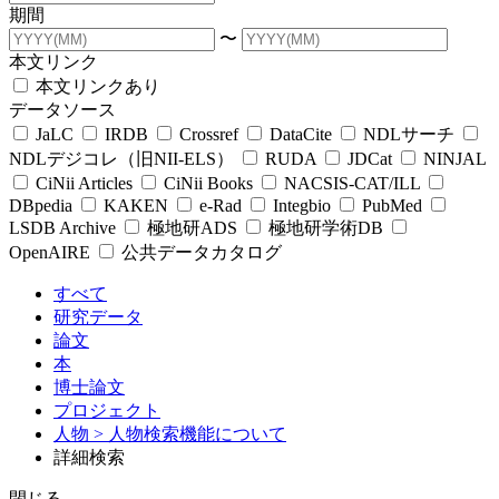
期間
〜
本文リンク
本文リンクあり
データソース
JaLC
IRDB
Crossref
DataCite
NDLサーチ
NDLデジコレ（旧NII-ELS）
RUDA
JDCat
NINJAL
CiNii Articles
CiNii Books
NACSIS-CAT/ILL
DBpedia
KAKEN
e-Rad
Integbio
PubMed
LSDB Archive
極地研ADS
極地研学術DB
OpenAIRE
公共データカタログ
すべて
研究データ
論文
本
博士論文
プロジェクト
人物
> 人物検索機能について
詳細検索
閉じる