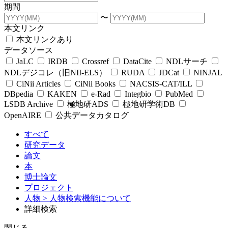
期間
〜
本文リンク
本文リンクあり
データソース
JaLC
IRDB
Crossref
DataCite
NDLサーチ
NDLデジコレ（旧NII-ELS）
RUDA
JDCat
NINJAL
CiNii Articles
CiNii Books
NACSIS-CAT/ILL
DBpedia
KAKEN
e-Rad
Integbio
PubMed
LSDB Archive
極地研ADS
極地研学術DB
OpenAIRE
公共データカタログ
すべて
研究データ
論文
本
博士論文
プロジェクト
人物
> 人物検索機能について
詳細検索
閉じる