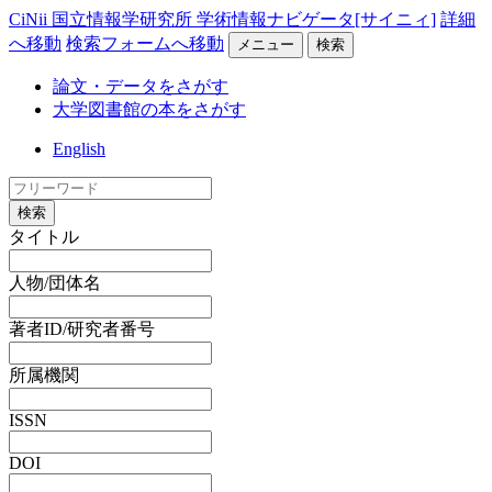
CiNii 国立情報学研究所 学術情報ナビゲータ[サイニィ]
詳細
へ移動
検索フォームへ移動
メニュー
検索
論文・データをさがす
大学図書館の本をさがす
English
検索
タイトル
人物/団体名
著者ID/研究者番号
所属機関
ISSN
DOI