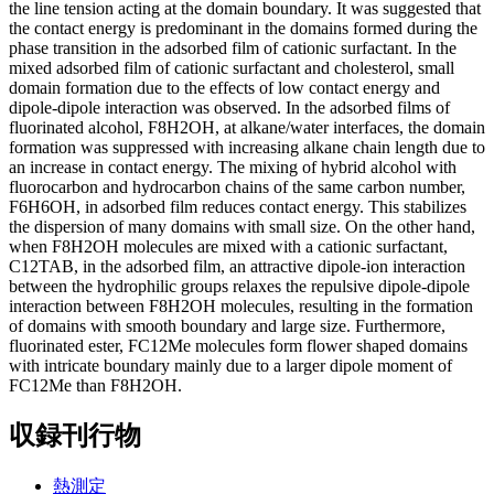
the line tension acting at the domain boundary. It was suggested that
the contact energy is predominant in the domains formed during the
phase transition in the adsorbed film of cationic surfactant. In the
mixed adsorbed film of cationic surfactant and cholesterol, small
domain formation due to the effects of low contact energy and
dipole-dipole interaction was observed. In the adsorbed films of
fluorinated alcohol, F8H2OH, at alkane/water interfaces, the domain
formation was suppressed with increasing alkane chain length due to
an increase in contact energy. The mixing of hybrid alcohol with
fluorocarbon and hydrocarbon chains of the same carbon number,
F6H6OH, in adsorbed film reduces contact energy. This stabilizes
the dispersion of many domains with small size. On the other hand,
when F8H2OH molecules are mixed with a cationic surfactant,
C12TAB, in the adsorbed film, an attractive dipole-ion interaction
between the hydrophilic groups relaxes the repulsive dipole-dipole
interaction between F8H2OH molecules, resulting in the formation
of domains with smooth boundary and large size. Furthermore,
fluorinated ester, FC12Me molecules form flower shaped domains
with intricate boundary mainly due to a larger dipole moment of
FC12Me than F8H2OH.
収録刊行物
熱測定