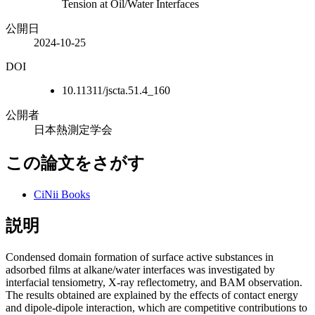
Tension at Oil/Water Interfaces
公開日
2024-10-25
DOI
10.11311/jscta.51.4_160
公開者
日本熱測定学会
この論文をさがす
CiNii Books
説明
Condensed domain formation of surface active substances in
adsorbed films at alkane/water interfaces was investigated by
interfacial tensiometry, X-ray reflectometry, and BAM observation.
The results obtained are explained by the effects of contact energy
and dipole-dipole interaction, which are competitive contributions to