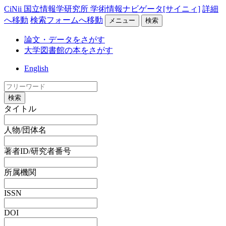
CiNii 国立情報学研究所 学術情報ナビゲータ[サイニィ]
詳細
へ移動
検索フォームへ移動
メニュー
検索
論文・データをさがす
大学図書館の本をさがす
English
検索
タイトル
人物/団体名
著者ID/研究者番号
所属機関
ISSN
DOI