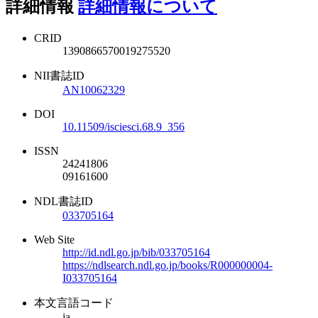
詳細情報
詳細情報について
CRID
1390866570019275520
NII書誌ID
AN10062329
DOI
10.11509/isciesci.68.9_356
ISSN
24241806
09161600
NDL書誌ID
033705164
Web Site
http://id.ndl.go.jp/bib/033705164
https://ndlsearch.ndl.go.jp/books/R000000004-
I033705164
本文言語コード
ja