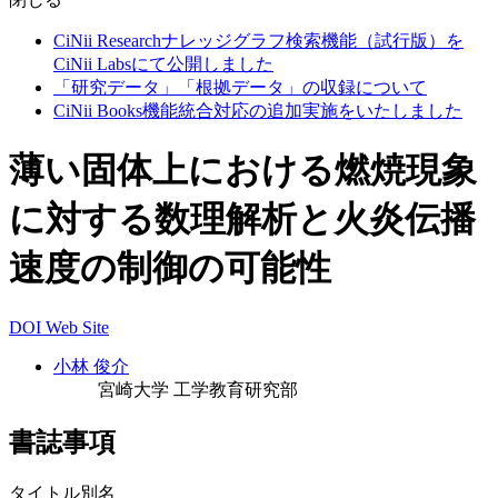
CiNii Researchナレッジグラフ検索機能（試行版）を
CiNii Labsにて公開しました
「研究データ」「根拠データ」の収録について
CiNii Books機能統合対応の追加実施をいたしました
薄い固体上における燃焼現象
に対する数理解析と火炎伝播
速度の制御の可能性
DOI
Web Site
小林 俊介
宮崎大学 工学教育研究部
書誌事項
タイトル別名