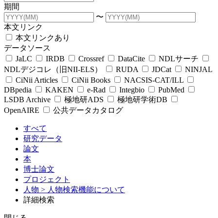
期間
〜
本文リンク
本文リンクあり
データソース
JaLC
IRDB
Crossref
DataCite
NDLサーチ
NDLデジコレ（旧NII-ELS）
RUDA
JDCat
NINJAL
CiNii Articles
CiNii Books
NACSIS-CAT/ILL
DBpedia
KAKEN
e-Rad
Integbio
PubMed
LSDB Archive
極地研ADS
極地研学術DB
OpenAIRE
公共データカタログ
すべて
研究データ
論文
本
博士論文
プロジェクト
人物
> 人物検索機能について
詳細検索
閉じる