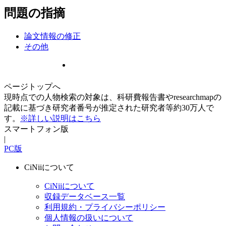
問題の指摘
論文情報の修正
その他
ページトップへ
現時点での人物検索の対象は、科研費報告書やresearchmapの
記載に基づき研究者番号が推定された研究者等約30万人で
す。
※詳しい説明はこちら
スマートフォン版
|
PC版
CiNiiについて
CiNiiについて
収録データベース一覧
利用規約・プライバシーポリシー
個人情報の扱いについて