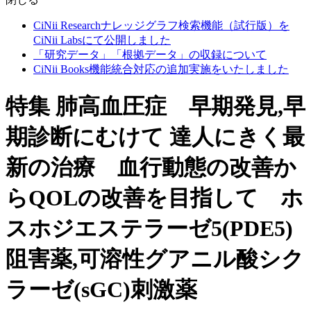
CiNii Researchナレッジグラフ検索機能（試行版）を
CiNii Labsにて公開しました
「研究データ」「根拠データ」の収録について
CiNii Books機能統合対応の追加実施をいたしました
特集 肺高血圧症 早期発見,早
期診断にむけて 達人にきく最
新の治療 血行動態の改善か
らQOLの改善を目指して ホ
スホジエステラーゼ5(PDE5)
阻害薬,可溶性グアニル酸シク
ラーゼ(sGC)刺激薬