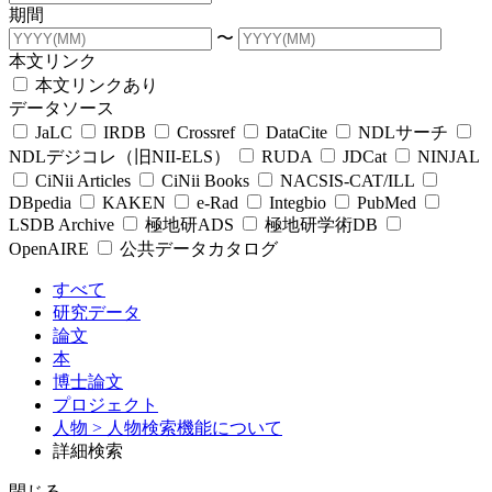
期間
〜
本文リンク
本文リンクあり
データソース
JaLC
IRDB
Crossref
DataCite
NDLサーチ
NDLデジコレ（旧NII-ELS）
RUDA
JDCat
NINJAL
CiNii Articles
CiNii Books
NACSIS-CAT/ILL
DBpedia
KAKEN
e-Rad
Integbio
PubMed
LSDB Archive
極地研ADS
極地研学術DB
OpenAIRE
公共データカタログ
すべて
研究データ
論文
本
博士論文
プロジェクト
人物
> 人物検索機能について
詳細検索
閉じる