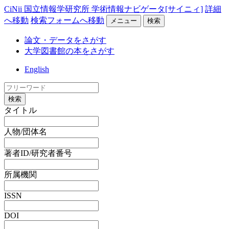
CiNii 国立情報学研究所 学術情報ナビゲータ[サイニィ]
詳細
へ移動
検索フォームへ移動
メニュー
検索
論文・データをさがす
大学図書館の本をさがす
English
検索
タイトル
人物/団体名
著者ID/研究者番号
所属機関
ISSN
DOI