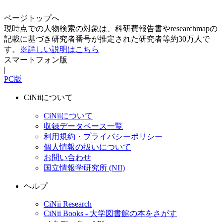
ページトップへ
現時点での人物検索の対象は、科研費報告書やresearchmapの
記載に基づき研究者番号が推定された研究者等約30万人で
す。
※詳しい説明はこちら
スマートフォン版
|
PC版
CiNiiについて
CiNiiについて
収録データベース一覧
利用規約・プライバシーポリシー
個人情報の扱いについて
お問い合わせ
国立情報学研究所 (NII)
ヘルプ
CiNii Research
CiNii Books - 大学図書館の本をさがす