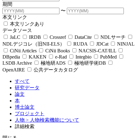
期間
〜
本文リンク
本文リンクあり
データソース
JaLC
IRDB
Crossref
DataCite
NDLサーチ
NDLデジコレ（旧NII-ELS）
RUDA
JDCat
NINJAL
CiNii Articles
CiNii Books
NACSIS-CAT/ILL
DBpedia
KAKEN
e-Rad
Integbio
PubMed
LSDB Archive
極地研ADS
極地研学術DB
OpenAIRE
公共データカタログ
すべて
研究データ
論文
本
博士論文
プロジェクト
人物
> 人物検索機能について
詳細検索
閉じる