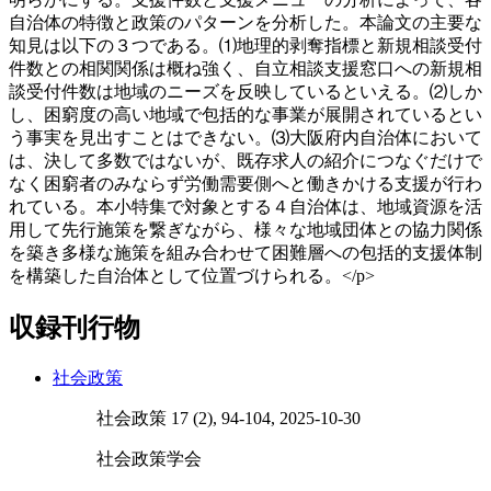
自治体の特徴と政策のパターンを分析した。本論文の主要な
知見は以下の３つである。⑴地理的剥奪指標と新規相談受付
件数との相関関係は概ね強く、自立相談支援窓口への新規相
談受付件数は地域のニーズを反映しているといえる。⑵しか
し、困窮度の高い地域で包括的な事業が展開されているとい
う事実を見出すことはできない。⑶大阪府内自治体において
は、決して多数ではないが、既存求人の紹介につなぐだけで
なく困窮者のみならず労働需要側へと働きかける支援が行わ
れている。本小特集で対象とする４自治体は、地域資源を活
用して先行施策を繋ぎながら、様々な地域団体との協力関係
を築き多様な施策を組み合わせて困難層への包括的支援体制
を構築した自治体として位置づけられる。</p>
収録刊行物
社会政策
社会政策 17 (2), 94-104, 2025-10-30
社会政策学会