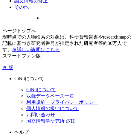
論文情報の修正
その他
ページトップへ
現時点での人物検索の対象は、科研費報告書やresearchmapの
記載に基づき研究者番号が推定された研究者等約30万人で
す。
※詳しい説明はこちら
スマートフォン版
|
PC版
CiNiiについて
CiNiiについて
収録データベース一覧
利用規約・プライバシーポリシー
個人情報の扱いについて
お問い合わせ
国立情報学研究所 (NII)
ヘルプ