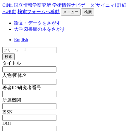
CiNii 国立情報学研究所 学術情報ナビゲータ[サイニィ]
詳細
へ移動
検索フォームへ移動
メニュー
検索
論文・データをさがす
大学図書館の本をさがす
English
検索
タイトル
人物/団体名
著者ID/研究者番号
所属機関
ISSN
DOI