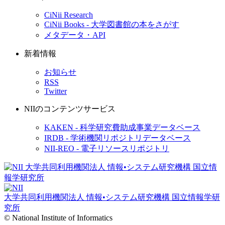
CiNii Research
CiNii Books - 大学図書館の本をさがす
メタデータ・API
新着情報
お知らせ
RSS
Twitter
NIIのコンテンツサービス
KAKEN - 科学研究費助成事業データベース
IRDB - 学術機関リポジトリデータベース
NII-REO - 電子リソースリポジトリ
大学共同利用機関法人 情報•システム研究機構
国立情報学研
究所
© National Institute of Informatics