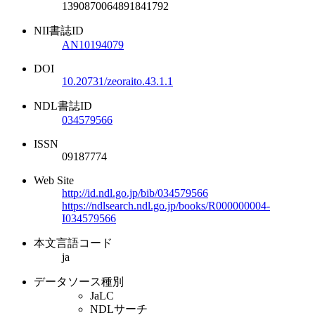
1390870064891841792
NII書誌ID
AN10194079
DOI
10.20731/zeoraito.43.1.1
NDL書誌ID
034579566
ISSN
09187774
Web Site
http://id.ndl.go.jp/bib/034579566
https://ndlsearch.ndl.go.jp/books/R000000004-
I034579566
本文言語コード
ja
データソース種別
JaLC
NDLサーチ