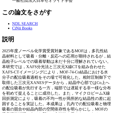
一般社団法人日本ゼオライト学会
この論文をさがす
NDL SEARCH
CiNii Books
説明
2025年度ノーベル化学賞受賞対象であるMOFは，多孔性結
晶材料として吸着・分離・反応への応用が期待されるが，結
晶粒子レベルでの吸着挙動は未だ十分に理解されていない。
本研究では，XAFS分光法と三次元X線CTを組み合わせた
XAFS-CTイメージングにより，MOF-74-Co結晶における水
分子の配位吸着過程をその場で可視化した。相対圧制御下で
取得した三次元XANESデータから，結晶中心部ではCo上へ
の配位吸着が先行する一方，端部では遅延する非一様な分布
を初めて捉えることに成功した。また，マイクロビームX線
回折測定により，吸着の不均一性が局所的な結晶性の差に起
因することを実証した。本成果は，孔内での配位吸着と物理
吸着の競合や結晶内部の空間依存性を明らかにし，MOFの