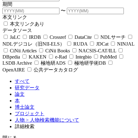
期間
〜
本文リンク
本文リンクあり
データソース
JaLC
IRDB
Crossref
DataCite
NDLサーチ
NDLデジコレ（旧NII-ELS）
RUDA
JDCat
NINJAL
CiNii Articles
CiNii Books
NACSIS-CAT/ILL
DBpedia
KAKEN
e-Rad
Integbio
PubMed
LSDB Archive
極地研ADS
極地研学術DB
OpenAIRE
公共データカタログ
すべて
研究データ
論文
本
博士論文
プロジェクト
人物
> 人物検索機能について
詳細検索
閉じる