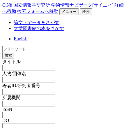
CiNii 国立情報学研究所 学術情報ナビゲータ[サイニィ]
詳細
へ移動
検索フォームへ移動
メニュー
検索
論文・データをさがす
大学図書館の本をさがす
English
検索
タイトル
人物/団体名
著者ID/研究者番号
所属機関
ISSN
DOI