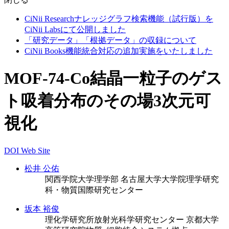
CiNii Researchナレッジグラフ検索機能（試行版）を
CiNii Labsにて公開しました
「研究データ」「根拠データ」の収録について
CiNii Books機能統合対応の追加実施をいたしました
MOF-74-Co結晶一粒子のゲス
ト吸着分布のその場3次元可
視化
DOI
Web Site
松井 公佑
関西学院大学理学部
名古屋大学大学院理学研究
科・物質国際研究センター
坂本 裕俊
理化学研究所放射光科学研究センター
京都大学