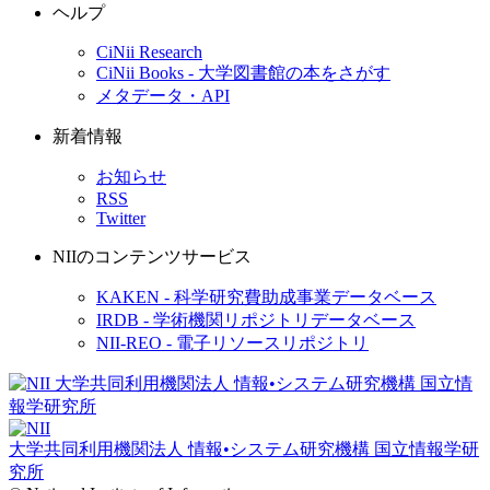
ヘルプ
CiNii Research
CiNii Books - 大学図書館の本をさがす
メタデータ・API
新着情報
お知らせ
RSS
Twitter
NIIのコンテンツサービス
KAKEN - 科学研究費助成事業データベース
IRDB - 学術機関リポジトリデータベース
NII-REO - 電子リソースリポジトリ
大学共同利用機関法人 情報•システム研究機構
国立情報学研
究所