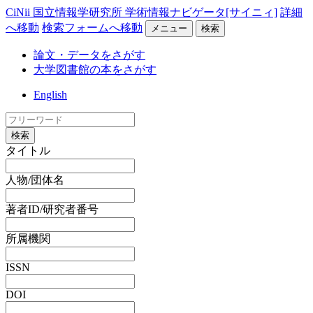
CiNii 国立情報学研究所 学術情報ナビゲータ[サイニィ]
詳細
へ移動
検索フォームへ移動
メニュー
検索
論文・データをさがす
大学図書館の本をさがす
English
検索
タイトル
人物/団体名
著者ID/研究者番号
所属機関
ISSN
DOI