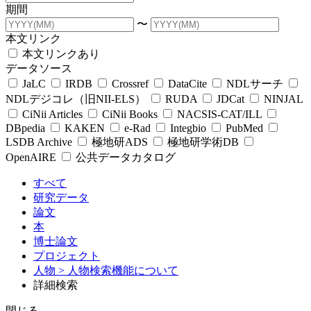
期間
〜
本文リンク
本文リンクあり
データソース
JaLC
IRDB
Crossref
DataCite
NDLサーチ
NDLデジコレ（旧NII-ELS）
RUDA
JDCat
NINJAL
CiNii Articles
CiNii Books
NACSIS-CAT/ILL
DBpedia
KAKEN
e-Rad
Integbio
PubMed
LSDB Archive
極地研ADS
極地研学術DB
OpenAIRE
公共データカタログ
すべて
研究データ
論文
本
博士論文
プロジェクト
人物
> 人物検索機能について
詳細検索
閉じる