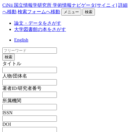
CiNii 国立情報学研究所 学術情報ナビゲータ[サイニィ]
詳細
へ移動
検索フォームへ移動
メニュー
検索
論文・データをさがす
大学図書館の本をさがす
English
検索
タイトル
人物/団体名
著者ID/研究者番号
所属機関
ISSN
DOI