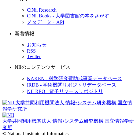
CiNii Research
CiNii Books - 大学図書館の本をさがす
メタデータ・API
新着情報
お知らせ
RSS
Twitter
NIIのコンテンツサービス
KAKEN - 科学研究費助成事業データベース
IRDB - 学術機関リポジトリデータベース
NII-REO - 電子リソースリポジトリ
大学共同利用機関法人 情報•システム研究機構
国立情報学研
究所
© National Institute of Informatics