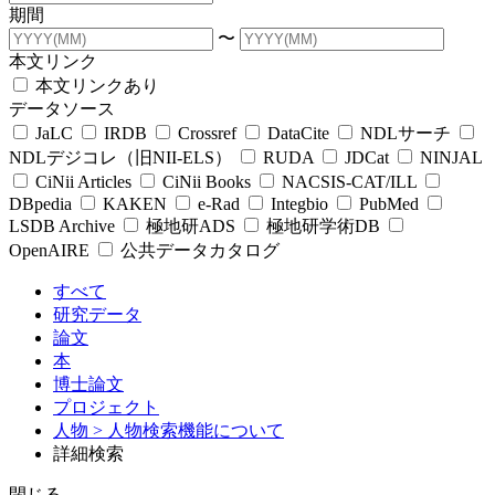
期間
〜
本文リンク
本文リンクあり
データソース
JaLC
IRDB
Crossref
DataCite
NDLサーチ
NDLデジコレ（旧NII-ELS）
RUDA
JDCat
NINJAL
CiNii Articles
CiNii Books
NACSIS-CAT/ILL
DBpedia
KAKEN
e-Rad
Integbio
PubMed
LSDB Archive
極地研ADS
極地研学術DB
OpenAIRE
公共データカタログ
すべて
研究データ
論文
本
博士論文
プロジェクト
人物
> 人物検索機能について
詳細検索
閉じる