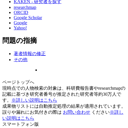
KAKEN - 研究者を探す
researchmap
ORCID
Google Scholar
Google
Yahoo!
問題の指摘
著者情報の修正
その他
ページトップへ
現時点での人物検索の対象は、科研費報告書やresearchmapの
記載に基づき研究者番号が推定された研究者等約30万人で
す。
※詳しい説明はこちら
成果物リストには自動推定処理の結果が適用されています。
誤りや漏れにお気付きの際は
お問い合わせ
ください
※詳し
い説明はこちら
スマートフォン版