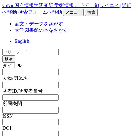
CiNii 国立情報学研究所 学術情報ナビゲータ[サイニィ]
詳細
へ移動
検索フォームへ移動
メニュー
検索
論文・データをさがす
大学図書館の本をさがす
English
検索
タイトル
人物/団体名
著者ID/研究者番号
所属機関
ISSN
DOI