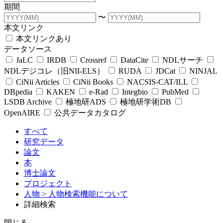
期間
〜
本文リンク
本文リンクあり
データソース
JaLC
IRDB
Crossref
DataCite
NDLサーチ
NDLデジコレ（旧NII-ELS）
RUDA
JDCat
NINJAL
CiNii Articles
CiNii Books
NACSIS-CAT/ILL
DBpedia
KAKEN
e-Rad
Integbio
PubMed
LSDB Archive
極地研ADS
極地研学術DB
OpenAIRE
公共データカタログ
すべて
研究データ
論文
本
博士論文
プロジェクト
人物
> 人物検索機能について
詳細検索
閉じる