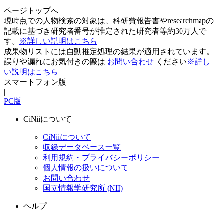
ページトップへ
現時点での人物検索の対象は、科研費報告書やresearchmapの
記載に基づき研究者番号が推定された研究者等約30万人で
す。
※詳しい説明はこちら
成果物リストには自動推定処理の結果が適用されています。
誤りや漏れにお気付きの際は
お問い合わせ
ください
※詳し
い説明はこちら
スマートフォン版
|
PC版
CiNiiについて
CiNiiについて
収録データベース一覧
利用規約・プライバシーポリシー
個人情報の扱いについて
お問い合わせ
国立情報学研究所 (NII)
ヘルプ