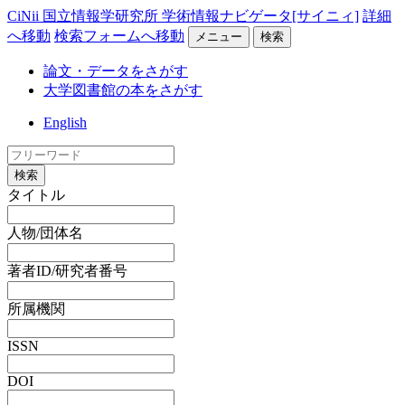
CiNii 国立情報学研究所 学術情報ナビゲータ[サイニィ]
詳細
へ移動
検索フォームへ移動
メニュー
検索
論文・データをさがす
大学図書館の本をさがす
English
検索
タイトル
人物/団体名
著者ID/研究者番号
所属機関
ISSN
DOI