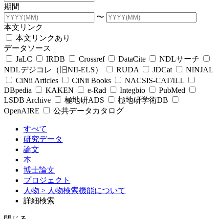
期間
〜
本文リンク
本文リンクあり
データソース
JaLC
IRDB
Crossref
DataCite
NDLサーチ
NDLデジコレ（旧NII-ELS）
RUDA
JDCat
NINJAL
CiNii Articles
CiNii Books
NACSIS-CAT/ILL
DBpedia
KAKEN
e-Rad
Integbio
PubMed
LSDB Archive
極地研ADS
極地研学術DB
OpenAIRE
公共データカタログ
すべて
研究データ
論文
本
博士論文
プロジェクト
人物
> 人物検索機能について
詳細検索
閉じる