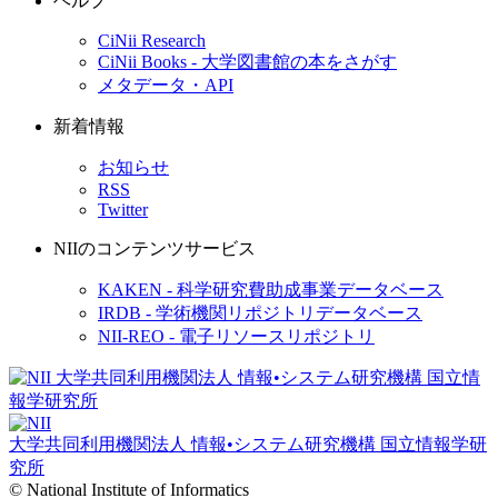
ヘルプ
CiNii Research
CiNii Books - 大学図書館の本をさがす
メタデータ・API
新着情報
お知らせ
RSS
Twitter
NIIのコンテンツサービス
KAKEN - 科学研究費助成事業データベース
IRDB - 学術機関リポジトリデータベース
NII-REO - 電子リソースリポジトリ
大学共同利用機関法人 情報•システム研究機構
国立情報学研
究所
© National Institute of Informatics