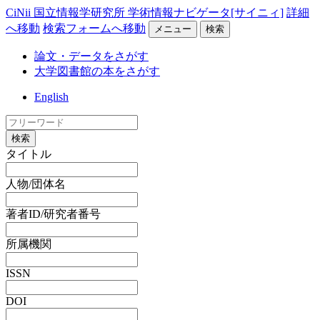
CiNii 国立情報学研究所 学術情報ナビゲータ[サイニィ]
詳細
へ移動
検索フォームへ移動
メニュー
検索
論文・データをさがす
大学図書館の本をさがす
English
検索
タイトル
人物/団体名
著者ID/研究者番号
所属機関
ISSN
DOI