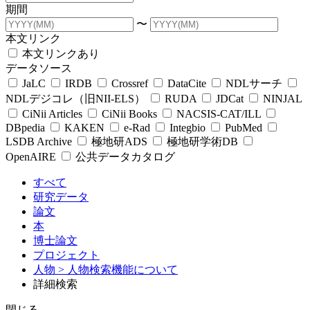
期間
〜
本文リンク
本文リンクあり
データソース
JaLC
IRDB
Crossref
DataCite
NDLサーチ
NDLデジコレ（旧NII-ELS）
RUDA
JDCat
NINJAL
CiNii Articles
CiNii Books
NACSIS-CAT/ILL
DBpedia
KAKEN
e-Rad
Integbio
PubMed
LSDB Archive
極地研ADS
極地研学術DB
OpenAIRE
公共データカタログ
すべて
研究データ
論文
本
博士論文
プロジェクト
人物
> 人物検索機能について
詳細検索
閉じる