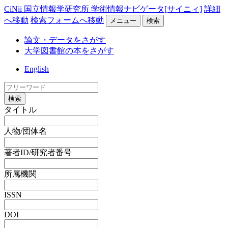
CiNii 国立情報学研究所 学術情報ナビゲータ[サイニィ]
詳細
へ移動
検索フォームへ移動
メニュー
検索
論文・データをさがす
大学図書館の本をさがす
English
検索
タイトル
人物/団体名
著者ID/研究者番号
所属機関
ISSN
DOI