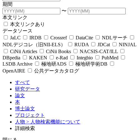
期間
〜
本文リンク
本文リンクあり
データソース
JaLC
IRDB
Crossref
DataCite
NDLサーチ
NDLデジコレ（旧NII-ELS）
RUDA
JDCat
NINJAL
CiNii Articles
CiNii Books
NACSIS-CAT/ILL
DBpedia
KAKEN
e-Rad
Integbio
PubMed
LSDB Archive
極地研ADS
極地研学術DB
OpenAIRE
公共データカタログ
すべて
研究データ
論文
本
博士論文
プロジェクト
人物
> 人物検索機能について
詳細検索
閉じる