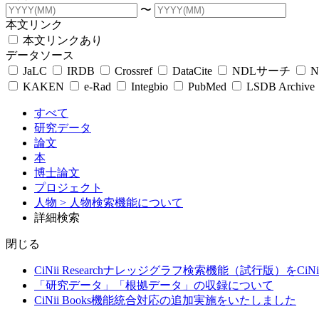
〜
本文リンク
本文リンクあり
データソース
JaLC
IRDB
Crossref
DataCite
NDLサーチ
N
KAKEN
e-Rad
Integbio
PubMed
LSDB Archive
すべて
研究データ
論文
本
博士論文
プロジェクト
人物
> 人物検索機能について
詳細検索
閉じる
CiNii Researchナレッジグラフ検索機能（試行版）をCiN
「研究データ」「根拠データ」の収録について
CiNii Books機能統合対応の追加実施をいたしました