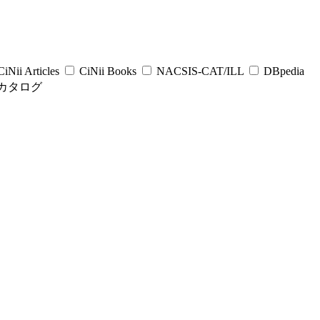
iNii Articles
CiNii Books
NACSIS-CAT/ILL
DBpedia
カタログ