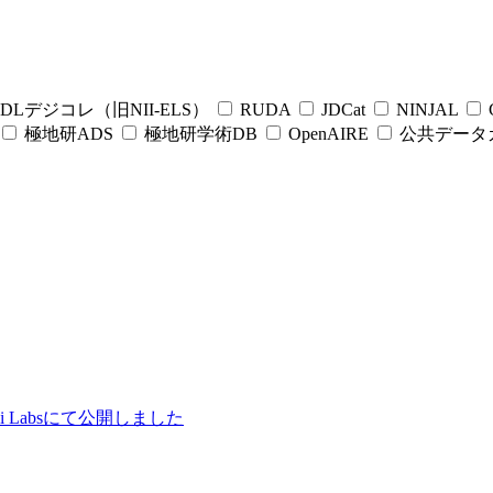
DLデジコレ（旧NII-ELS）
RUDA
JDCat
NINJAL
C
極地研ADS
極地研学術DB
OpenAIRE
公共データ
ii Labsにて公開しました