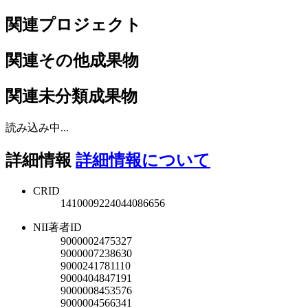
関連プロジェクト
関連その他成果物
関連未分類成果物
読み込み中...
詳細情報
詳細情報について
CRID
1410009224044086656
NII著者ID
9000002475327
9000007238630
9000241781110
9000404847191
9000008453576
9000004566341