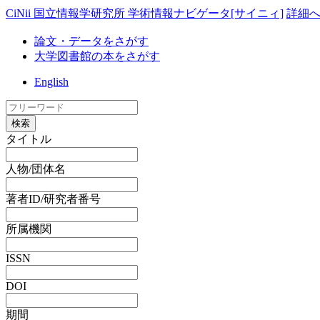
CiNii 国立情報学研究所 学術情報ナビゲータ[サイニィ]
詳細
論文・データをさがす
大学図書館の本をさがす
English
検索
タイトル
人物/団体名
著者ID/研究者番号
所属機関
ISSN
DOI
期間