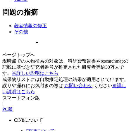
問題の指摘
著者情報の修正
その他
ページトップへ
現時点での人物検索の対象は、科研費報告書やresearchmapの
記載に基づき研究者番号が推定された研究者等約30万人で
す。
※詳しい説明はこちら
成果物リストには自動推定処理の結果が適用されています。
誤りや漏れにお気付きの際は
お問い合わせ
ください
※詳し
い説明はこちら
スマートフォン版
|
PC版
CiNiiについて
CiNiiについて