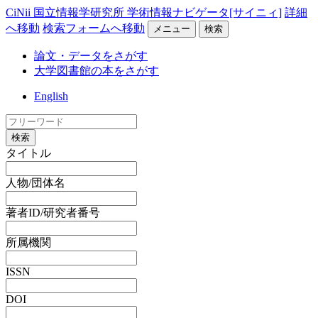
CiNii 国立情報学研究所 学術情報ナビゲータ[サイニィ]
詳細
へ移動
検索フォームへ移動
メニュー
検索
論文・データをさがす
大学図書館の本をさがす
English
検索
タイトル
人物/団体名
著者ID/研究者番号
所属機関
ISSN
DOI