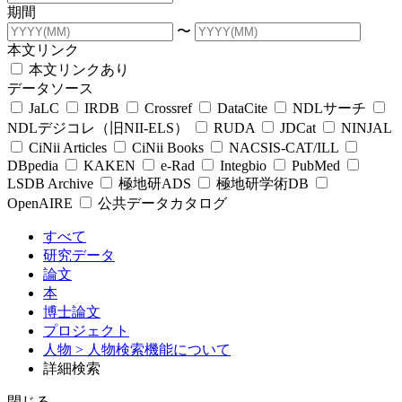
期間
〜
本文リンク
本文リンクあり
データソース
JaLC
IRDB
Crossref
DataCite
NDLサーチ
NDLデジコレ（旧NII-ELS）
RUDA
JDCat
NINJAL
CiNii Articles
CiNii Books
NACSIS-CAT/ILL
DBpedia
KAKEN
e-Rad
Integbio
PubMed
LSDB Archive
極地研ADS
極地研学術DB
OpenAIRE
公共データカタログ
すべて
研究データ
論文
本
博士論文
プロジェクト
人物
> 人物検索機能について
詳細検索
閉じる