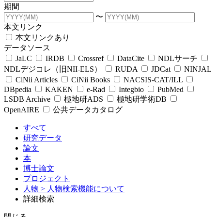
期間
〜
本文リンク
本文リンクあり
データソース
JaLC
IRDB
Crossref
DataCite
NDLサーチ
NDLデジコレ（旧NII-ELS）
RUDA
JDCat
NINJAL
CiNii Articles
CiNii Books
NACSIS-CAT/ILL
DBpedia
KAKEN
e-Rad
Integbio
PubMed
LSDB Archive
極地研ADS
極地研学術DB
OpenAIRE
公共データカタログ
すべて
研究データ
論文
本
博士論文
プロジェクト
人物
> 人物検索機能について
詳細検索
閉じる