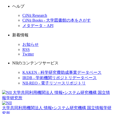
ヘルプ
CiNii Research
CiNii Books - 大学図書館の本をさがす
メタデータ・API
新着情報
お知らせ
RSS
Twitter
NIIのコンテンツサービス
KAKEN - 科学研究費助成事業データベース
IRDB - 学術機関リポジトリデータベース
NII-REO - 電子リソースリポジトリ
大学共同利用機関法人 情報•システム研究機構
国立情報学研
究所