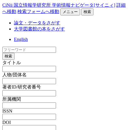
CiNii 国立情報学研究所 学術情報ナビゲータ[サイニィ]
詳細
へ移動
検索フォームへ移動
メニュー
検索
論文・データをさがす
大学図書館の本をさがす
English
検索
タイトル
人物/団体名
著者ID/研究者番号
所属機関
ISSN
DOI