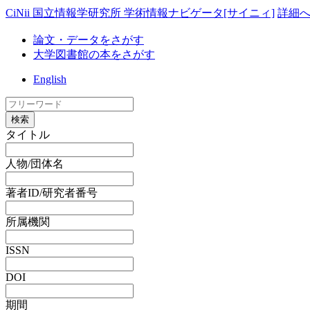
CiNii 国立情報学研究所 学術情報ナビゲータ[サイニィ]
詳細
論文・データをさがす
大学図書館の本をさがす
English
検索
タイトル
人物/団体名
著者ID/研究者番号
所属機関
ISSN
DOI
期間