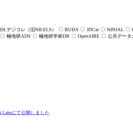
DLデジコレ（旧NII-ELS）
RUDA
JDCat
NINJAL
C
極地研ADS
極地研学術DB
OpenAIRE
公共データ
ii Labsにて公開しました