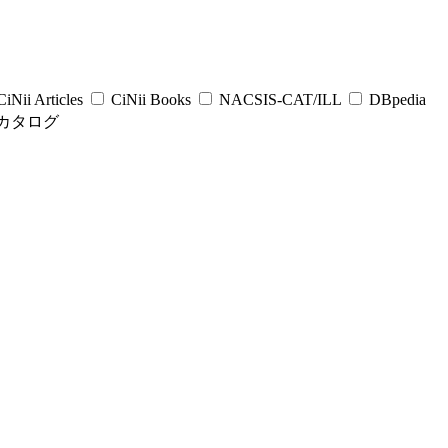
iNii Articles
CiNii Books
NACSIS-CAT/ILL
DBpedia
カタログ