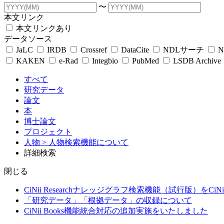
〜
本文リンク
本文リンクあり
データソース
JaLC
IRDB
Crossref
DataCite
NDLサーチ
N
KAKEN
e-Rad
Integbio
PubMed
LSDB Archive
すべて
研究データ
論文
本
博士論文
プロジェクト
人物
> 人物検索機能について
詳細検索
閉じる
CiNii Researchナレッジグラフ検索機能（試行版）をCiN
「研究データ」「根拠データ」の収録について
CiNii Books機能統合対応の追加実施をいたしました