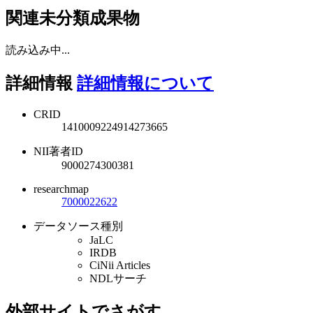
関連未分類成果物
読み込み中...
詳細情報
詳細情報について
CRID
1410009224914273665
NII著者ID
9000274300381
researchmap
7000022622
データソース種別
JaLC
IRDB
CiNii Articles
NDLサーチ
外部サイトでさがす