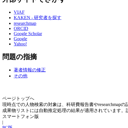
VIAF
KAKEN - 研究者を探す
researchmap
ORCID
Google Scholar
Google
Yahoo!
問題の指摘
著者情報の修正
その他
ページトップへ
現時点での人物検索の対象は、科研費報告書やresearchma
成果物リストには自動推定処理の結果が適用されています。
スマートフォン版
|
PC版