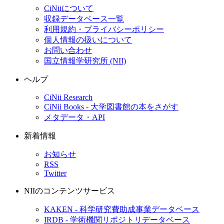
CiNiiについて
収録データベース一覧
利用規約・プライバシーポリシー
個人情報の扱いについて
お問い合わせ
国立情報学研究所 (NII)
ヘルプ
CiNii Research
CiNii Books - 大学図書館の本をさがす
メタデータ・API
新着情報
お知らせ
RSS
Twitter
NIIのコンテンツサービス
KAKEN - 科学研究費助成事業データベース
IRDB - 学術機関リポジトリデータベース