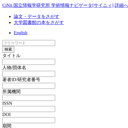
CiNii 国立情報学研究所 学術情報ナビゲータ[サイニィ]
詳細
論文・データをさがす
大学図書館の本をさがす
English
検索
タイトル
人物/団体名
著者ID/研究者番号
所属機関
ISSN
DOI
期間