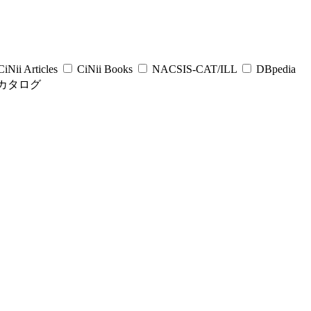
iNii Articles
CiNii Books
NACSIS-CAT/ILL
DBpedia
カタログ