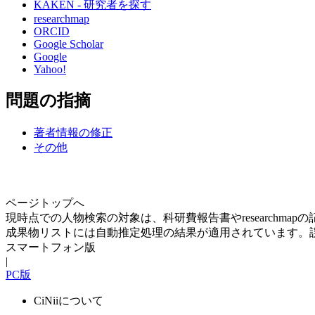
KAKEN - 研究者を探す
researchmap
ORCID
Google Scholar
Google
Yahoo!
問題の指摘
著者情報の修正
その他
ページトップへ
現時点での人物検索の対象は、科研費報告書やresearchma
成果物リストには自動推定処理の結果が適用されています。
スマートフォン版
|
PC版
CiNiiについて