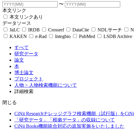
〜
本文リンク
本文リンクあり
データソース
JaLC
IRDB
Crossref
DataCite
NDLサーチ
N
KAKEN
e-Rad
Integbio
PubMed
LSDB Archive
すべて
研究データ
論文
本
博士論文
プロジェクト
人物
> 人物検索機能について
詳細検索
閉じる
CiNii Researchナレッジグラフ検索機能（試行版）をCiN
「研究データ」「根拠データ」の収録について
CiNii Books機能統合対応の追加実施をいたしました