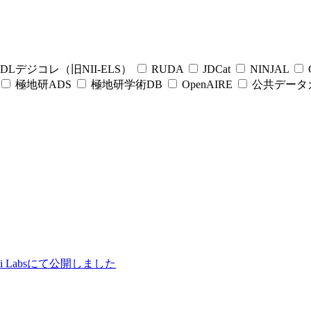
DLデジコレ（旧NII-ELS）
RUDA
JDCat
NINJAL
C
極地研ADS
極地研学術DB
OpenAIRE
公共データ
ii Labsにて公開しました