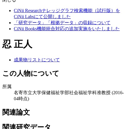
CiNii Researchナレッジグラフ検索機能（試行版）を
CiNii Labsにて公開しました
「研究データ」「根拠データ」の収録について
CiNii Books機能統合対応の追加実施をいたしました
忍 正人
成果物リストについて
この人物について
所属
名寄市立大学保健福祉学部社会福祉学科准教授
(2016-
04時点)
関連論文
関連研究データ