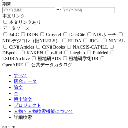
期間
〜
本文リンク
本文リンクあり
データソース
JaLC
IRDB
Crossref
DataCite
NDLサーチ
NDLデジコレ（旧NII-ELS）
RUDA
JDCat
NINJAL
CiNii Articles
CiNii Books
NACSIS-CAT/ILL
DBpedia
KAKEN
e-Rad
Integbio
PubMed
LSDB Archive
極地研ADS
極地研学術DB
OpenAIRE
公共データカタログ
すべて
研究データ
論文
本
博士論文
プロジェクト
人物
> 人物検索機能について
詳細検索
閉じる