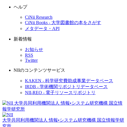
ヘルプ
CiNii Research
CiNii Books - 大学図書館の本をさがす
メタデータ・API
新着情報
お知らせ
RSS
Twitter
NIIのコンテンツサービス
KAKEN - 科学研究費助成事業データベース
IRDB - 学術機関リポジトリデータベース
NII-REO - 電子リソースリポジトリ
大学共同利用機関法人 情報•システム研究機構
国立情報学研
究所