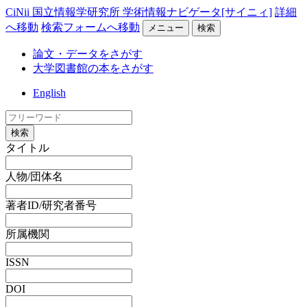
CiNii 国立情報学研究所 学術情報ナビゲータ[サイニィ]
詳細
へ移動
検索フォームへ移動
メニュー
検索
論文・データをさがす
大学図書館の本をさがす
English
検索
タイトル
人物/団体名
著者ID/研究者番号
所属機関
ISSN
DOI