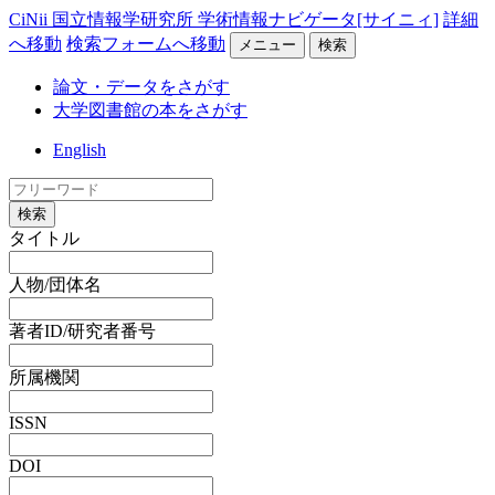
CiNii 国立情報学研究所 学術情報ナビゲータ[サイニィ]
詳細
へ移動
検索フォームへ移動
メニュー
検索
論文・データをさがす
大学図書館の本をさがす
English
検索
タイトル
人物/団体名
著者ID/研究者番号
所属機関
ISSN
DOI