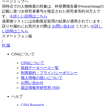
ページトップへ
現時点での人物検索の対象は、科研費報告書やresearchmapの
記載に基づき研究者番号が推定された研究者等約30万人で
す。
※詳しい説明はこちら
成果物リストには自動推定処理の結果が適用されています。
誤りや漏れにお気付きの際は
お問い合わせ
ください
※詳し
い説明はこちら
スマートフォン版
|
PC版
CiNiiについて
CiNiiについて
収録データベース一覧
利用規約・プライバシーポリシー
個人情報の扱いについて
お問い合わせ
国立情報学研究所 (NII)
ヘルプ
CiNii Research