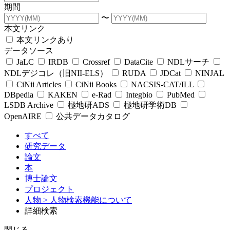
期間
〜
本文リンク
本文リンクあり
データソース
JaLC
IRDB
Crossref
DataCite
NDLサーチ
NDLデジコレ（旧NII-ELS）
RUDA
JDCat
NINJAL
CiNii Articles
CiNii Books
NACSIS-CAT/ILL
DBpedia
KAKEN
e-Rad
Integbio
PubMed
LSDB Archive
極地研ADS
極地研学術DB
OpenAIRE
公共データカタログ
すべて
研究データ
論文
本
博士論文
プロジェクト
人物
> 人物検索機能について
詳細検索
閉じる