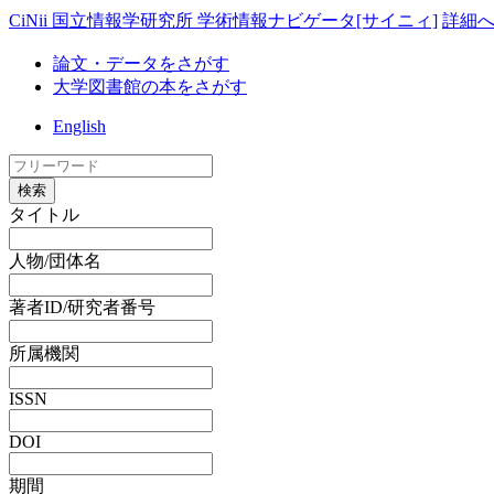
CiNii 国立情報学研究所 学術情報ナビゲータ[サイニィ]
詳細
論文・データをさがす
大学図書館の本をさがす
English
検索
タイトル
人物/団体名
著者ID/研究者番号
所属機関
ISSN
DOI
期間