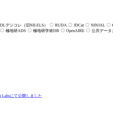
DLデジコレ（旧NII-ELS）
RUDA
JDCat
NINJAL
C
極地研ADS
極地研学術DB
OpenAIRE
公共データ
ii Labsにて公開しました