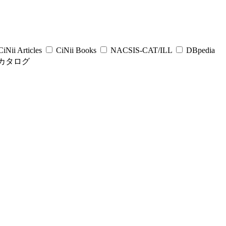
iNii Articles
CiNii Books
NACSIS-CAT/ILL
DBpedia
カタログ