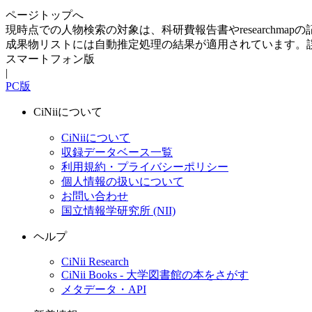
ページトップへ
現時点での人物検索の対象は、科研費報告書やresearchma
成果物リストには自動推定処理の結果が適用されています。
スマートフォン版
|
PC版
CiNiiについて
CiNiiについて
収録データベース一覧
利用規約・プライバシーポリシー
個人情報の扱いについて
お問い合わせ
国立情報学研究所 (NII)
ヘルプ
CiNii Research
CiNii Books - 大学図書館の本をさがす
メタデータ・API