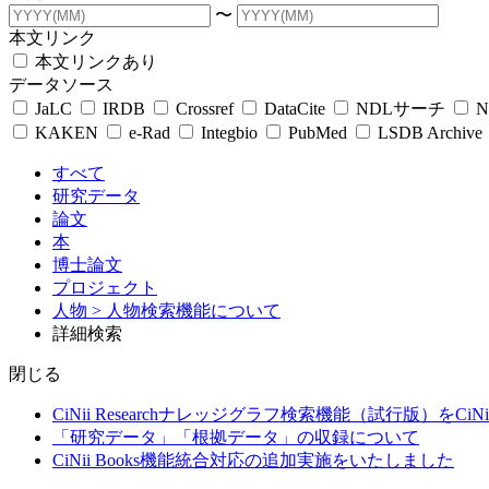
〜
本文リンク
本文リンクあり
データソース
JaLC
IRDB
Crossref
DataCite
NDLサーチ
N
KAKEN
e-Rad
Integbio
PubMed
LSDB Archive
すべて
研究データ
論文
本
博士論文
プロジェクト
人物
> 人物検索機能について
詳細検索
閉じる
CiNii Researchナレッジグラフ検索機能（試行版）をCiN
「研究データ」「根拠データ」の収録について
CiNii Books機能統合対応の追加実施をいたしました