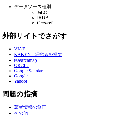
データソース種別
JaLC
IRDB
Crossref
外部サイトでさがす
VIAF
KAKEN - 研究者を探す
researchmap
ORCID
Google Scholar
Google
Yahoo!
問題の指摘
著者情報の修正
その他