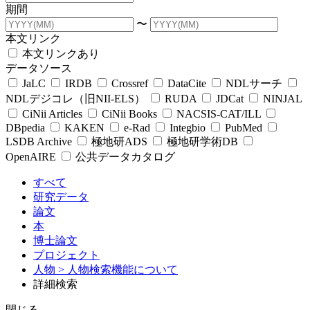
期間
〜
本文リンク
本文リンクあり
データソース
JaLC
IRDB
Crossref
DataCite
NDLサーチ
NDLデジコレ（旧NII-ELS）
RUDA
JDCat
NINJAL
CiNii Articles
CiNii Books
NACSIS-CAT/ILL
DBpedia
KAKEN
e-Rad
Integbio
PubMed
LSDB Archive
極地研ADS
極地研学術DB
OpenAIRE
公共データカタログ
すべて
研究データ
論文
本
博士論文
プロジェクト
人物
> 人物検索機能について
詳細検索
閉じる