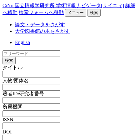
CiNii 国立情報学研究所 学術情報ナビゲータ[サイニィ]
詳細
へ移動
検索フォームへ移動
メニュー
検索
論文・データをさがす
大学図書館の本をさがす
English
検索
タイトル
人物/団体名
著者ID/研究者番号
所属機関
ISSN
DOI